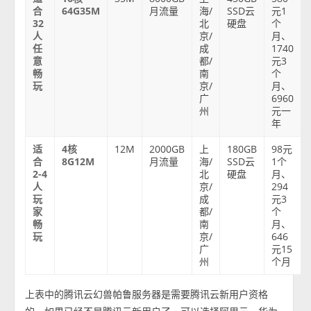
合
64G35M
月流量
海/
SSD云
元1
32
北
硬盘
个
人
京/
月、
任
成
1740
意
都/
元3
畅
南
个
玩
京/
月、
广
6960
州
元一
年
适
4核
12M
2000GB
上
180GB
98元
合
8G12M
月流量
海/
SSD云
1个
2-4
北
硬盘
月、
人
京/
294
玩
成
元3
家
都/
个
畅
南
月、
玩
京/
646
广
元15
州
个月
上表中的腾讯云幻兽帕鲁服务器是需要腾讯云新用户资格