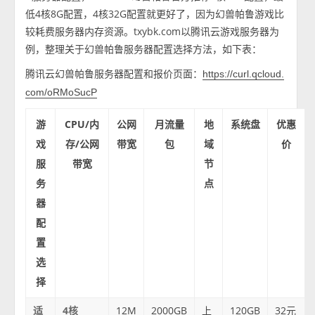
低4核8G配置，4核32G配置就更好了，因为幻兽帕鲁游戏比
较耗费服务器内存资源。txybk.com以腾讯云游戏服务器为
例，整理关于幻兽帕鲁服务器配置选择方法，如下表：
腾讯云幻兽帕鲁服务器配置和报价页面：
https://curl.qcloud.
com/oRMoSucP
游
CPU/内
公网
月流量
地
系统盘
优惠
戏
存/公网
带宽
包
域
价
服
带宽
节
务
点
器
配
置
选
择
适
4核
12M
2000GB
上
120GB
32元