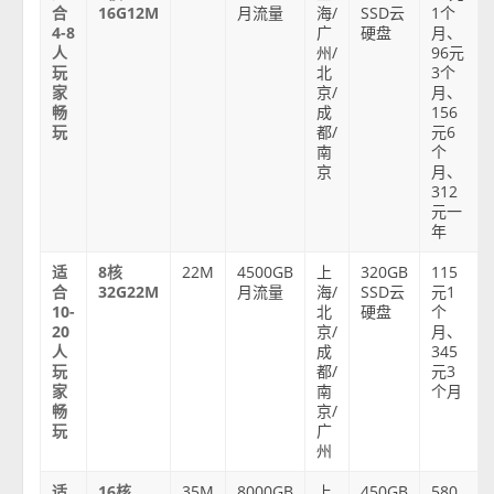
合
16G12M
月流量
海/
SSD云
1个
4-8
广
硬盘
月、
人
州/
96元
玩
北
3个
家
京/
月、
畅
成
156
玩
都/
元6
南
个
京
月、
312
元一
年
适
8核
22M
4500GB
上
320GB
115
合
32G22M
月流量
海/
SSD云
元1
10-
北
硬盘
个
20
京/
月、
人
成
345
玩
都/
元3
家
南
个月
畅
京/
玩
广
州
适
16核
35M
8000GB
上
450GB
580