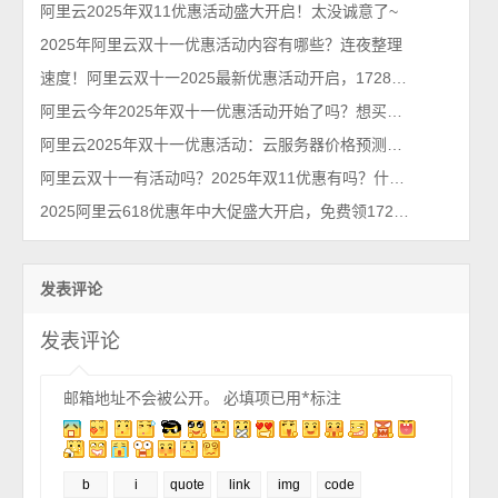
阿里云2025年双11优惠活动盛大开启！太没诚意了~
2025年阿里云双十一优惠活动内容有哪些？连夜整理
速度！阿里云双十一2025最新优惠活动开启，1728代金券免费领取
阿里云今年2025年双十一优惠活动开始了吗？想买云服务器
阿里云2025年双十一优惠活动：云服务器价格预测、时间及代金券免费领取
阿里云双十一有活动吗？2025年双11优惠有吗？什么时候开始？
2025阿里云618优惠年中大促盛大开启，免费领1728代金券，服务器价格超优惠！
发表评论
发表评论
邮箱地址不会被公开。
必填项已用
*
标注