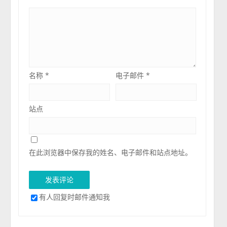
名称
*
电子邮件
*
站点
在此浏览器中保存我的姓名、电子邮件和站点地址。
有人回复时邮件通知我