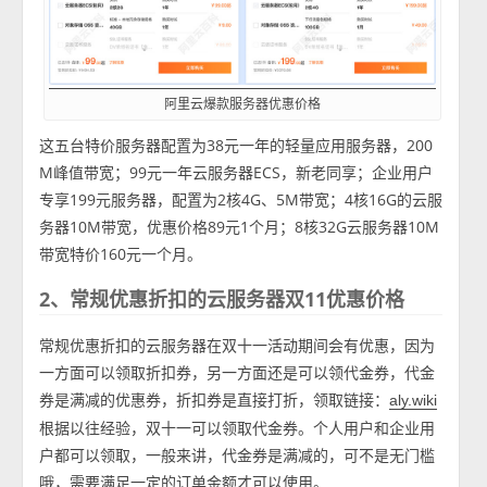
阿里云爆款服务器优惠价格
这五台特价服务器配置为38元一年的轻量应用服务器，200
M峰值带宽；99元一年云服务器ECS，新老同享；企业用户
专享199元服务器，配置为2核4G、5M带宽；4核16G的云服
务器10M带宽，优惠价格89元1个月；8核32G云服务器10M
带宽特价160元一个月。
2、常规优惠折扣的云服务器双11优惠价格
常规优惠折扣的云服务器在双十一活动期间会有优惠，因为
一方面可以领取折扣券，另一方面还是可以领代金券，代金
券是满减的优惠券，折扣券是直接打折，领取链接：
aly.wiki
根据以往经验，双十一可以领取代金券。个人用户和企业用
户都可以领取，一般来讲，代金券是满减的，可不是无门槛
哦，需要满足一定的订单金额才可以使用。