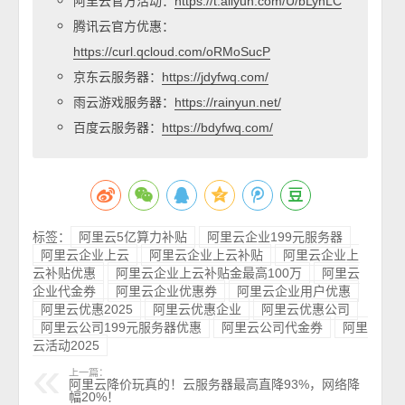
阿里云官方活动：
https://t.aliyun.com/U/bLynLC
腾讯云官方优惠：
https://curl.qcloud.com/oRMoSucP
京东云服务器：
https://jdyfwq.com/
雨云游戏服务器：
https://rainyun.net/
百度云服务器：
https://bdyfwq.com/
标签：
阿里云5亿算力补贴
阿里云企业199元服务器
阿里云企业上云
阿里云企业上云补贴
阿里云企业上
云补贴优惠
阿里云企业上云补贴金最高100万
阿里云
企业代金券
阿里云企业优惠券
阿里云企业用户优惠
阿里云优惠2025
阿里云优惠企业
阿里云优惠公司
阿里云公司199元服务器优惠
阿里云公司代金券
阿里
云活动2025
上一篇：
阿里云降价玩真的！云服务器最高直降93%，网络降
幅20%！