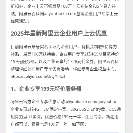
折扣券，企业上云可领最高100万上云补贴金和5亿算力补
贴，阿里云百科网aliyunbaike.com整理企业用户专享上云
优惠活动：
2025年最新阿里云企业用户上云优惠
目前阿里云账号实名认证为企业用户，有机会领取5亿算力
补贴、最高100万扶持金，企业用户专享2核4G5M带宽特价
199元服务器，以及企业专享的1728元代金券，阿里云百科
整理详细公司用户专享优惠活动，详细参考企业权益中心：
https://t.aliyun.com/U/QYIKZI
1、企业专享199元特价服务器
阿里云官方企业专享优惠活动
aliyunbaike.com/go/youhui
企业专项2核4G、5M固定带宽、80G ESSD Entry盘，ECS通
用算力型u1实例，优惠价格199元一年，企业专享，新老用
户都可以，续费也是199元一年，如下图：