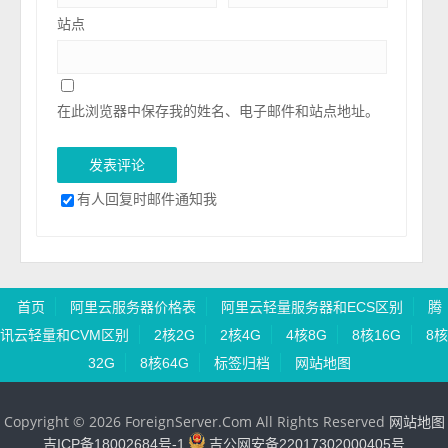
站点
在此浏览器中保存我的姓名、电子邮件和站点地址。
有人回复时邮件通知我
首页
阿里云服务器价格表
阿里云轻量服务器和ECS区别
腾
讯云轻量和CVM区别
2核2G
2核4G
4核8G
8核16G
8核
32G
8核64G
标签归档
网站地图
Copyright © 2026 ForeignServer.Com All Rights Reserved
网站地图
吉ICP备18002684号-1
吉公网安备22017302000405号