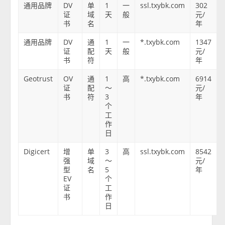
通用品牌
DV
单
1
一
ssl.txybk.com
302
证
域
天
般
元/
书
名
年
通用品牌
DV
通
1
一
*.txybk.com
1347
证
配
天
般
元/
书
符
年
Geotrust
OV
通
1
高
*.txybk.com
6914
证
配
～
元/
书
符
3
年
个
工
作
日
Digicert
增
单
3
高
ssl.txybk.com
8542
强
域
～
元/
型
名
5
年
EV
个
证
工
书
作
日