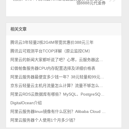
领8888元代金券
相关文章
腾讯云3年轻量2核2G4M带宽优惠价388元三年
腾讯云可观测平台TCOP详解（原云监控CM）
阿里云的新闻大家都听说了吧？心寒，云服务器这么便宜~
幻兽帕鲁服务器CPU内存配置选择及详细价格表
阿里云服务器最便宜多少钱一年？38元轻量和99元ECS对比，哪台更优惠？
京东云轻量云主机月流量怎么计算？流量不够怎么办？怎么收费？
阿里云RDS云数据库有哪些？MySQL、PostgreSQL、SQL Server及MariaDB等
DigitalOcean介绍
阿里云服务器linux镜像有什么区别？Alibaba Cloud Linux、Anolis、CentOS及Ubuntu等
阿里云服务器个人使用1个月多少钱？