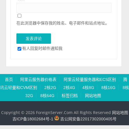
在此浏览器中保存我的姓名、电子邮件和站点地址。
有人回复时邮件通知我
首页
阿里云服务器价格表
阿里云轻量服务器和ECS区别
腾
讯云轻量和CVM区别
2核2G
2核4G
4核8G
8核16G
8核
32G
8核64G
标签归档
网站地图
Copyright © 2026 ForeignServer.Com All Rights Reserved
网站地图
吉ICP备18002684号-1
吉公网安备22017302000405号