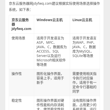
京东云服务器网jdyfwq.com建议根据实际使用场景选择操作
系统，如下表：
京东云服务
Windows云主机
Linux云主机
器
jdyfwq.com
使用场景
适用于开发语言为
适用于开发语言
ASP、MFC、
为WAP、PHP、
JAVA、C，数据库为
JAVA、C，数据
ACCESS、SQL
库为MySQL、
Server以及运行
SQLite等场景
Microsoft相关软件
等场景
操作性
图形化操作界面，
需要使用相关指
容易上手，适用于
令执行对应操
新手
作，适用于有一
定命令行基础的
同学
稳定性
图形操作界面对硬
没有图形操作界
件性能和内存消耗
面，占用更少的
大，使其稳定性较
系统资源，运行