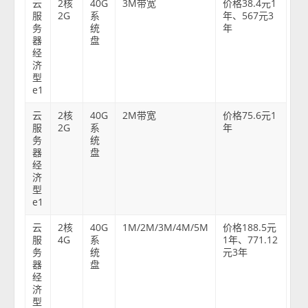
云
2核
40G
3M带宽
价格38.4元1
服
2G
系
年、567元3
务
统
年
器
盘
经
济
型
e1
云
2核
40G
2M带宽
价格75.6元1
服
2G
系
年
务
统
器
盘
经
济
型
e1
云
2核
40G
1M/2M/3M/4M/5M
价格188.5元
服
4G
系
1年、771.12
务
统
元3年
器
盘
经
济
型