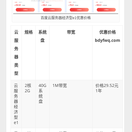
百度云服务器经济型e1优惠价格
云
规格
系统
带宽
优惠价格
服
盘
bdyfwq.com
务
器
类
型
云
2核
40G
1M带宽
价格29.52元
服
2G
系
1年
务
统
器
盘
经
济
型
e1