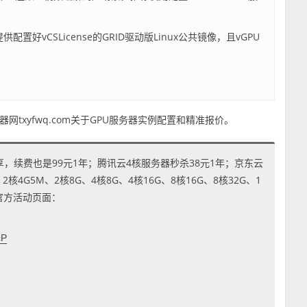
供配置好vCSLicense的GRID驱动版Linux公共镜像，且vGPU
。
txyfwq.com关于GPU服务器实例配置和精准报价。
享，续费也是99元1年；腾讯云4核服务器秒杀38元1年；京东云
4G5M、2核8G、4核8G、4核16G、8核16G、8核32G、1
到官方活动页面：
cP