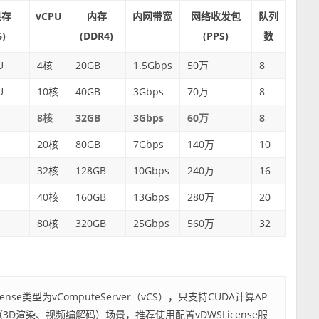
显存
vCPU
内存
内网带宽
网络收发包
队列
6)
(DDR4)
(PPS)
数
U
4核
20GB
1.5Gbps
50万
8
U
10核
40GB
3Gbps
70万
8
8核
32GB
3Gbps
60万
8
20核
80GB
7Gbps
140万
10
32核
128GB
10Gbps
240万
16
40核
160GB
13Gbps
280万
20
80核
320GB
25Gbps
560万
32
nse类型为vComputeServer（vCS），只支持CUDA计算AP
理（3D渲染、视频编解码）场景，推荐使用配置vDWSLicense服