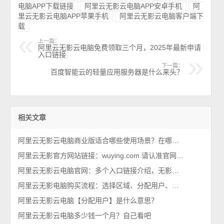
电脑APP下载链接
阿里云无影云电脑APP安卓手机
阿
里云无影云电脑APP苹果手机
阿里云无影云电脑客户端下
载
上一篇：
阿里云无影云电脑免费领取三个月，2025年最新申请
入口链接
下一篇：
百度智能云的轻量应用服务器是什么来头？
相关文章
阿里云无影云电脑商业版适合哪些使用场景？在哪购买？
阿里云无影官方网站链接：wuying.com 请认准官网入口
阿里云无影云电脑官网：多个入口链接介绍，无影官方网站汇总
阿里云无影电脑购买流程：选择区域、分配用户、操作系统及计算套餐选择教程
阿里云无影云电脑【分配用户】是什么意思？
阿里云无影云电脑多少钱一个月？自己看吧