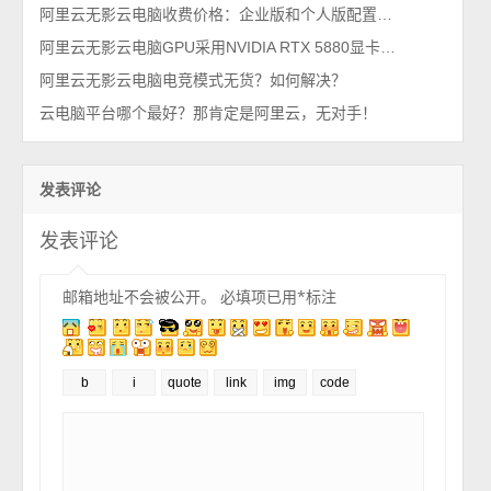
阿里云无影云电脑收费价格：企业版和个人版配置报价单
阿里云无影云电脑GPU采用NVIDIA RTX 5880显卡，3D建模、AI及机器人性价比选择
阿里云无影云电脑电竞模式无货？如何解决？
云电脑平台哪个最好？那肯定是阿里云，无对手！
发表评论
发表评论
邮箱地址不会被公开。
必填项已用
*
标注