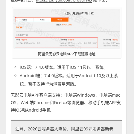
https://t.aliyun.com/U/6JurWB
阿里云无影云电脑APP下载链接地址
iOS端：7.4.0版本。适用于iOS 11及以上系统。
Android端：7.4.0版本。适用于Android 10及以上系
统。暂不支持华为鸿蒙星河版。
无影云电脑APP客户端支持：电脑端Windows、电脑端mac
OS、Web端Chrome和Firefox等浏览器、移动手机端APP支
持iOS和Android手机。
注意：2026云服务器大降价：阿里云99元服务器新老