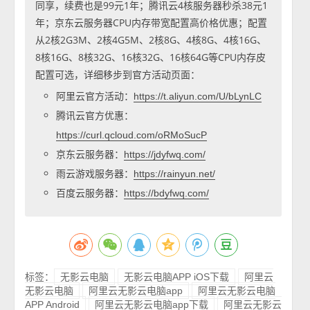
同享，续费也是99元1年；腾讯云4核服务器秒杀38元1
年；京东云服务器CPU内存带宽配置高价格优惠；配置
从2核2G3M、2核4G5M、2核8G、4核8G、4核16G、
8核16G、8核32G、16核32G、16核64G等CPU内存皮
配置可选，详细移步到官方活动页面：
阿里云官方活动：
https://t.aliyun.com/U/bLynLC
腾讯云官方优惠：
https://curl.qcloud.com/oRMoSucP
京东云服务器：
https://jdyfwq.com/
雨云游戏服务器：
https://rainyun.net/
百度云服务器：
https://bdyfwq.com/
标签：
无影云电脑
无影云电脑APP iOS下载
阿里云
无影云电脑
阿里云无影云电脑app
阿里云无影云电脑
APP Android
阿里云无影云电脑app下载
阿里云无影云