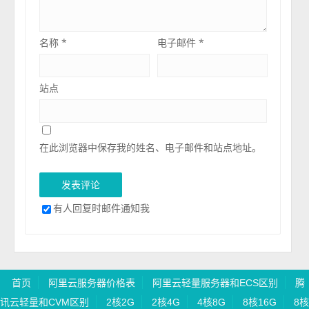
名称
*
电子邮件
*
站点
在此浏览器中保存我的姓名、电子邮件和站点地址。
有人回复时邮件通知我
首页
阿里云服务器价格表
阿里云轻量服务器和ECS区别
腾
讯云轻量和CVM区别
2核2G
2核4G
4核8G
8核16G
8核