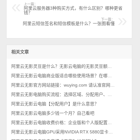
上一篇：
阿里云服务器3种购买方式，有什么区别？哪种更省
钱？
下一篇：
阿里云短信签名和短信模板是什么？一张图看懂
相关文章
阿里云无影灵豆是什么？无影云电脑的无影灵豆额度、配置及使用说明
阿里云无影云电脑商业版适合哪些使用场景？在哪购买？
阿里云无影官方网站链接：wuying.com 请认准官网入口
阿里云无影电脑购买流程：选择区域、分配用户、操作系统及计算套餐选择教程
阿里云无影云电脑【分配用户】是什么意思？
阿里云无影云电脑多少钱一个月？自己看吧
阿里云无影云电脑收费价格：企业版和个人版配置报价单
阿里云无影云电脑GPU采用NVIDIA RTX 5880显卡，3D建模、AI及机器人性价比选择