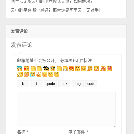
阿里云无影云电脑电竞模式无货？如何解决？
云电脑平台哪个最好？那肯定是阿里云，无对手！
发表评论
发表评论
邮箱地址不会被公开。
必填项已用
*
标注
名称
*
电子邮件
*