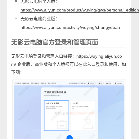
无影云电脑个人版：
https://www.aliyun.com/product/wuying/gws/personal_editio
无影云电脑商业版：
https://www.aliyun.com/activity/wuying/shangyeban
无影云电脑官方登录和管理页面
无影云电脑登录和管理入口链接：
https://wuying.aliyun.co
企业版、商业版和个人版都可以在此入口登录和使用，如
m/
下图：