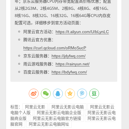
年；京东云服务器CPU内存带宽配置高价格优惠；配置
从2核2G3M、2核4G5M、2核8G、4核8G、4核16G、
8核16G、8核32G、16核32G、16核64G等CPU内存皮
配置可选，详细移步到官方活动页面：
阿里云官方活动：
https://t.aliyun.com/U/bLynLC
腾讯云官方优惠：
https://curl.qcloud.com/oRMoSucP
京东云服务器：
https://jdyfwq.com/
雨云游戏服务器：
https://rainyun.net/
百度云服务器：
https://bdyfwq.com/
标签：
阿里云无影
阿里云无影云电脑
阿里云无影云
电脑个人版
阿里云无影云电脑企业版
阿里云无影云电
脑商业版
阿里云无影云电脑官方链接
阿里云无影云电
脑官网
阿里云无影云电脑网址