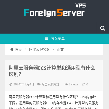
导航菜单
正文
首页
阿里云服务器
阿里云服务器ECS计算型和通用型有什么
区别？
2024年12月4日
3 views
阿里云服务器
0
阿里云服务器ECS计算型和通用型有什么区别？CPU内存比
不同，通用型的云服务器CPU内存比是1:4，计算型的云服务
器CPU内存比是1:2。例如：你想买一台2核4G云服务器，在