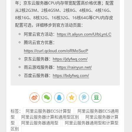
年；京东云服务器CPU内存带宽配置高价格优惠；配置
从2核2G3M、2核4G5M、2核8G、4核8G、4核16G、
8核16G、8核32G、16核32G、16核64G等CPU内存皮
配置可选，详细移步到官方活动页面：
阿里云官方活动：
https://t.aliyun.com/U/bLynLC
腾讯云官方优惠：
https://curl.qcloud.com/oRMoSucP
京东云服务器：
https://jdyfwq.com/
雨云游戏服务器：
https://rainyun.net/
百度云服务器：
https://bdyfwq.com/
标签：
阿里云服务器ECS计算型
阿里云服务器ECS通用
型
阿里云服务器计算和通用型区别
阿里云服务器计算
型
阿里云服务器通用型
阿里云服务器通用型和计算型
区别