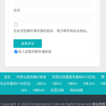
站点
在此浏览器中保存我的姓名、电子邮件和站点地址。
有人回复时邮件通知我
首页
阿里云服务器价格表
阿里云轻量服务器和ECS区别
腾
讯云轻量和CVM区别
2核2G
2核4G
4核8G
8核16G
8核
32G
8核64G
标签归档
网站地图
Copyright © 2026 ForeignServer.Com All Rights Reserved
网站地图