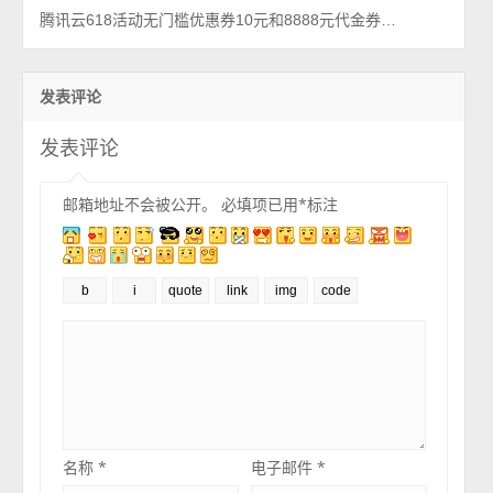
腾讯云618活动无门槛优惠券10元和8888元代金券，速领！
发表评论
发表评论
邮箱地址不会被公开。
必填项已用
*
标注
名称
*
电子邮件
*