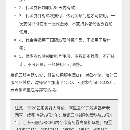
2、代金券自领取后90天内有效；
3、代金券针对单次支付，达到金额门槛才可使用，一
次支付只能使用一张代金券，不支持多张代金券叠加
使用；
4、代金券适用于国际站预付费产品，不适用于后付
费；
5、优惠券仅限领取账号使用，不折现不找零，不可转
让，不可开票，一经使用不可退换。
腾讯云服务器CVM、轻量应用服务器LH、对象存储、海外云
服务器续费、边缘安全加速平台EO、云对象存储（COS）、
云直播流量包等都有活动。
注意：2026云服务器大降价：阿里云99元服务器新老
同享，续费也是99元1年；腾讯云4核服务器秒杀38元1
年；京东云服务器CPU内存带宽配置高价格优惠；配置
从2核2G3M、2核4G5M、2核8G、4核8G、4核16G、