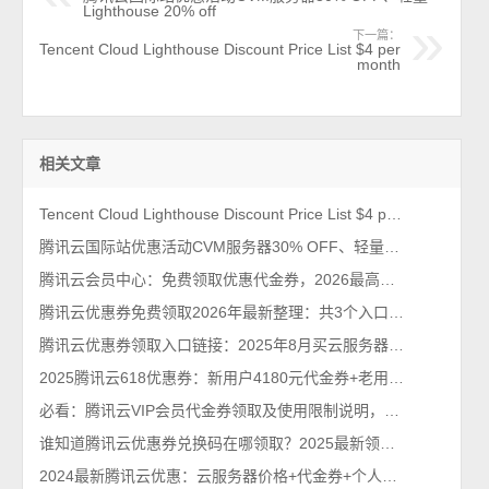
Lighthouse 20% off
下一篇：
Tencent Cloud Lighthouse Discount Price List $4 per
month
相关文章
Tencent Cloud Lighthouse Discount Price List $4 per month
腾讯云国际站优惠活动CVM服务器30% OFF、轻量Lighthouse 20% off
腾讯云会员中心：免费领取优惠代金券，2026最高减6800元优惠券
腾讯云优惠券免费领取2026年最新整理：共3个入口链接
腾讯云优惠券领取入口链接：2025年8月买云服务器价格更优惠！
2025腾讯云618优惠券：新用户4180元代金券+老用户会员优惠券免费领取
必看：腾讯云VIP会员代金券领取及使用限制说明，2025最新
谁知道腾讯云优惠券兑换码在哪领取？2025最新领券入口链接
2024最新腾讯云优惠：云服务器价格+代金券+个人和企业省钱攻略