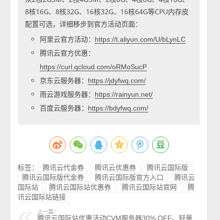
8核16G、8核32G、16核32G、16核64G等CPU内存皮
配置可选，详细移步到官方活动页面：
阿里云官方活动：
https://t.aliyun.com/U/bLynLC
腾讯云官方优惠：
https://curl.qcloud.com/oRMoSucP
京东云服务器：
https://jdyfwq.com/
雨云游戏服务器：
https://rainyun.net/
百度云服务器：
https://bdyfwq.com/
标签：
腾讯云代金券
腾讯云优惠券
腾讯云国际版
腾讯云国际版代金券
腾讯云国际版官方入口
腾讯云
国际站
腾讯云国际站优惠券
腾讯云国际站官网
腾
讯云国际站链接
上一篇：
腾讯云国际站优惠活动CVM服务器30% OFF、轻量