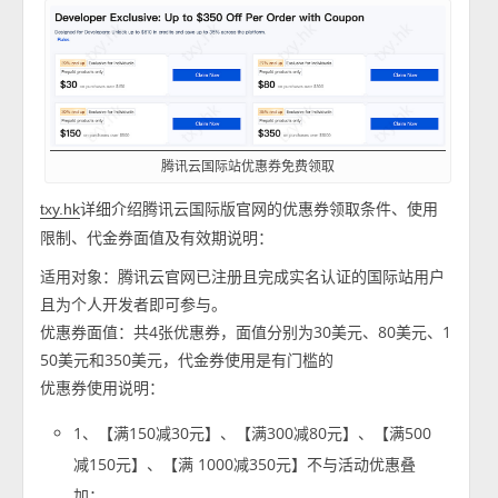
腾讯云国际站优惠券免费领取
详细介绍腾讯云国际版官网的优惠券领取条件、使用
txy.hk
限制、代金券面值及有效期说明：
适用对象：腾讯云官网已注册且完成实名认证的国际站用户
且为个人开发者即可参与。
优惠券面值：共4张优惠券，面值分别为30美元、80美元、1
50美元和350美元，代金券使用是有门槛的
优惠券使用说明：
1、【满150减30元】、【满300减80元】、【满500
减150元】、【满 1000减350元】不与活动优惠叠
加；