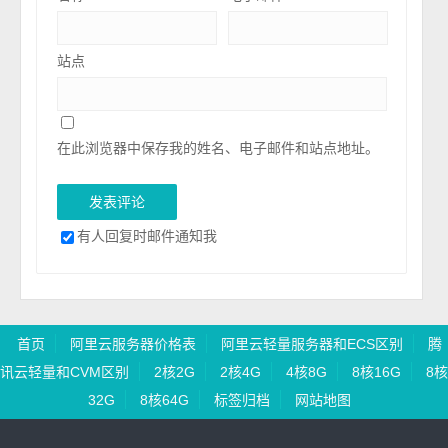
站点
在此浏览器中保存我的姓名、电子邮件和站点地址。
有人回复时邮件通知我
首页
阿里云服务器价格表
阿里云轻量服务器和ECS区别
腾
讯云轻量和CVM区别
2核2G
2核4G
4核8G
8核16G
8核
32G
8核64G
标签归档
网站地图