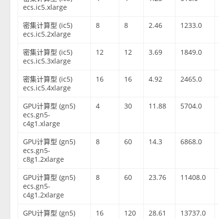
ecs.ic5.xlarge
密集计算型 (ic5)
8
8
2.46
1233.0
ecs.ic5.2xlarge
密集计算型 (ic5)
12
12
3.69
1849.0
ecs.ic5.3xlarge
密集计算型 (ic5)
16
16
4.92
2465.0
ecs.ic5.4xlarge
GPU计算型 (gn5)
4
30
11.88
5704.0
ecs.gn5-
c4g1.xlarge
GPU计算型 (gn5)
8
60
14.3
6868.0
ecs.gn5-
c8g1.2xlarge
GPU计算型 (gn5)
8
60
23.76
11408.0
ecs.gn5-
c4g1.2xlarge
GPU计算型 (gn5)
16
120
28.61
13737.0