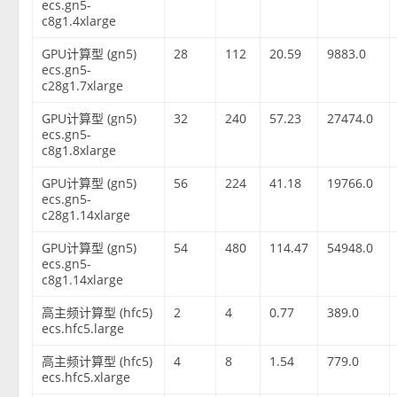
ecs.gn5-
c8g1.4xlarge
GPU计算型 (gn5)
28
112
20.59
9883.0
ecs.gn5-
c28g1.7xlarge
GPU计算型 (gn5)
32
240
57.23
27474.0
ecs.gn5-
c8g1.8xlarge
GPU计算型 (gn5)
56
224
41.18
19766.0
ecs.gn5-
c28g1.14xlarge
GPU计算型 (gn5)
54
480
114.47
54948.0
ecs.gn5-
c8g1.14xlarge
高主频计算型 (hfc5)
2
4
0.77
389.0
ecs.hfc5.large
高主频计算型 (hfc5)
4
8
1.54
779.0
ecs.hfc5.xlarge