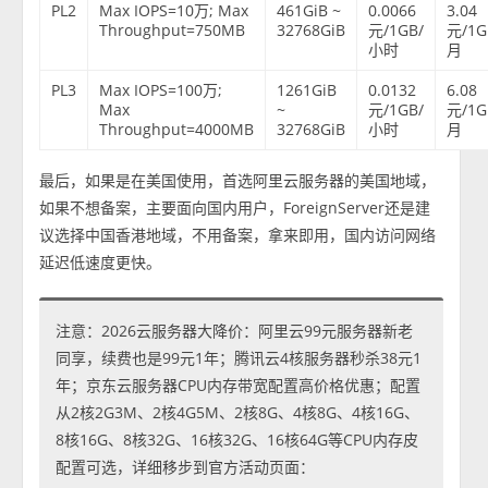
PL2
Max IOPS=10万; Max
461GiB ~
0.0066
3.04
Throughput=750MB
32768GiB
元/1GB/
元/1G
小时
月
PL3
Max IOPS=100万;
1261GiB
0.0132
6.08
Max
~
元/1GB/
元/1G
Throughput=4000MB
32768GiB
小时
月
最后，如果是在美国使用，首选阿里云服务器的美国地域，
如果不想备案，主要面向国内用户，ForeignServer还是建
议选择中国香港地域，不用备案，拿来即用，国内访问网络
延迟低速度更快。
注意：2026云服务器大降价：阿里云99元服务器新老
同享，续费也是99元1年；腾讯云4核服务器秒杀38元1
年；京东云服务器CPU内存带宽配置高价格优惠；配置
从2核2G3M、2核4G5M、2核8G、4核8G、4核16G、
8核16G、8核32G、16核32G、16核64G等CPU内存皮
配置可选，详细移步到官方活动页面：