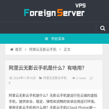
导航菜单
正文
首页
阿里云无影云手机
阿里云无影云手机是什么？有啥用？
2024年11月16日
2 views
阿里云无影云手机
0
阿里云无影云手机是什么？无影云手机是运行在云端的虚拟
手机，提供安全、稳定、弹性和流畅的安卓应用运行环境。
使用无影云手机有什么用？无影云手机(Cloud Phone)是一