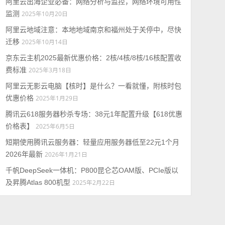
阿里云出海企业必备：网络分析与监控，网络环境可用性
监测
2025年10月20日
阿里云地域注意：本地地域南京和福州处于关停中，尽快
迁移
2025年10月14日
京东云主机2025最新优惠价格：2核/4核/8核/16核配置收
费标准
2025年3月18日
阿里云无影云电脑【核时】是什么？一看就懂，附核时包
优惠价格
2025年1月29日
腾讯云618服务器秒杀专场：38元1年配置升级【618优惠
价格表】
2025年6月5日
短期使用腾讯云服务器：轻量应用服务器低至22元1个月
2026年最新
2026年1月21日
千帆DeepSeek一体机：P800昆仑芯OAM版、PCIe版以
及昇腾Atlas 800机型
2025年2月22日