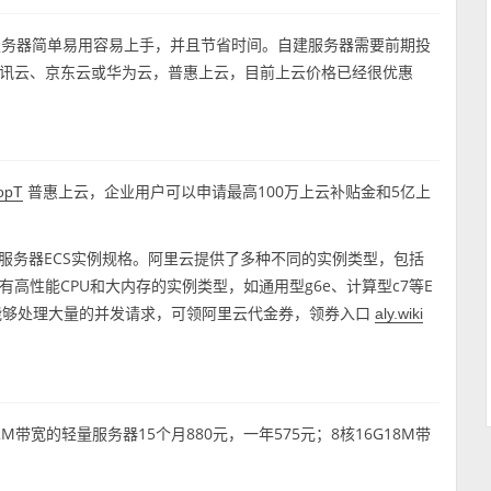
服务器简单易用容易上手，并且节省时间。自建服务器需要前期投
讯云、京东云或华为云，普惠上云，目前上云价格已经很优惠
普惠上云，企业用户可以申请最高100万上云补贴金和5亿上
MopT
服务器ECS实例规格。阿里云提供了多种不同的实例类型，包括
高性能CPU和大内存的实例类型，如通用型g6e、计算型c7等E
能够处理大量的并发请求，可领阿里云代金券，领券入口
aly.wiki
带宽的轻量服务器15个月880元，一年575元；8核16G18M带