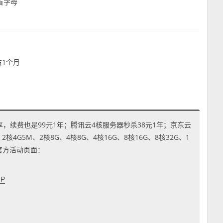
首字母
右1个月
享，续费也是99元1年；腾讯云4核服务器秒杀38元1年；京东云
4G5M、2核8G、4核8G、4核16G、8核16G、8核32G、1
到官方活动页面：
cP