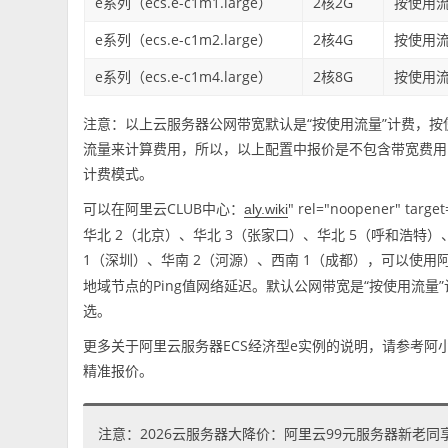
e系列（ecs.e-c1m1.large）
2核2G
按使用流
e系列（ecs.e-c1m2.large）
2核4G
按使用流
e系列（ecs.e-c1m4.large）
2核8G
按使用流
注意：以上云服务器公网带宽默认是“按使用流量”计费，
流量来计算费用，所以，以上配置中报价是不包含带宽费用
计费模式。
可以在阿里云CLUB中心：
" rel="noopener" t
aly.wiki
华北 2（北京）、华北 3（张家口）、华北 5（呼和浩特）
1（深圳）、华南 2（河源）、西南 1（成都），可以使
地域节点的Ping值网络延迟。默认公网带宽是“按使用流量
选。
更多关于阿里云服务器ECS经济型e实例的说明，请参考阿小云ali
精准报价。
注意：2026云服务器大降价：阿里云99元服务器新老同