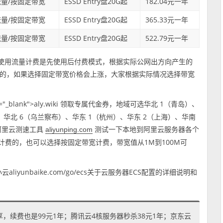
量/按固定带宽
ESSD Entry盘20G起
182.04元一年
量/按固定带宽
ESSD Entry盘20G起
365.33元一年
量/按固定带宽
ESSD Entry盘20G起
522.79元一年
按使用流量计费是先使用后付费模式，根据实际公网出方向产生的
的，如果选择固定带宽价格会上涨，大家根据实际情况选择带宽
arget="_blank">aly.wiki 领取专属代金券，地域可选华北 1（青岛）、
、华北 6（乌兰察布）、华东 1（杭州）、华东 2（上海）、华南
用阿里云测速工具
测试一下本地到阿里云服务器各个
aliyunping.com
”计费的，也可以选择按固定带宽计费，带宽值从1M到100M可
yunbaike.com/go/ecs关于云服务器ECS配置的详细说明和
享，续费也是99元1年；腾讯云4核服务器秒杀38元1年；京东云