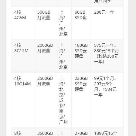
用户同享
4核
500GB
上
60GB
288元一年
4G5M
月流量
海/
SSD盘
广
州/
北京
4核
2000GB
上
180GB
575元一年、
8G12M
月流量
海/
SSD云
880元15个月
广
硬盘
（秒杀368元
州/
一年）
北京
4核
2500GB
上
220GB
99元1个月、
16G14M
月流量
海/
SSD云
297元3个
北
硬盘
月、1584元
京/
一年
成
都/
南
京/
广州
8核
3500GB
上
270GB
1890元15个