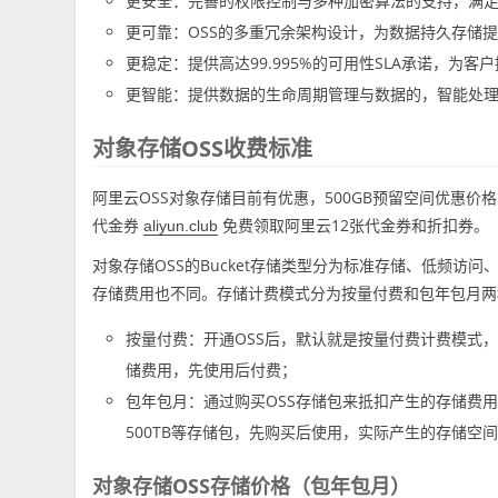
更安全：完善的权限控制与多种加密算法的支持，满
更可靠：OSS的多重冗余架构设计，为数据持久存储
更稳定：提供高达99.995%的可用性SLA承诺，为
更智能：提供数据的生命周期管理与数据的，智能处
对象存储OSS收费标准
阿里云OSS对象存储目前有优惠，500GB预留空间优惠价
代金券
免费领取阿里云12张代金券和折扣券。
aliyun.club
对象存储OSS的Bucket存储类型分为标准存储、低频
存储费用也不同。存储计费模式分为按量付费和包年包月两
按量付费：开通OSS后，默认就是按量付费计费模式
储费用，先使用后付费；
包年包月：通过购买OSS存储包来抵扣产生的存储费用，例如
500TB等存储包，先购买后使用，实际产生的存储空
对象存储OSS存储价格（包年包月）