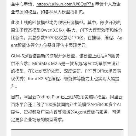
益中心申请：
申请个人及企
https://t.aliyun.com/U/0QpP7a
业专属的权益，如各种AI大模型抵扣包。
此次上线的四款模型均为顶级开源模型。其中，除夕开源的
原生多模态模型Qwen3.5以小胜大，创下大模型效率和性价
比新高，其总参数3970亿仅激活170亿，在推理、编程、Ag
ent智能体等全方位基准评估中表现优异。
GLM-5是智谱最新的旗舰开源模型，该模型上线后API服务
供不应求；MiniMax M2.5是一款专为Agent场景原生设计
的模型，在Excel高阶处理、深度调研、PPT等Office场景表
现优秀；Kimi K2.5在编程、智能体等能力上也实现大幅提
升。
目前，阿里云Coding Plan已上线8款顶尖编程模型，阿里云
百炼平台还上线了100多款国内外主流模型API和400多个AI
硬件、短视频及广告内容等领域的Agent模板与服务，可满
足更多企业场景的模型需求。