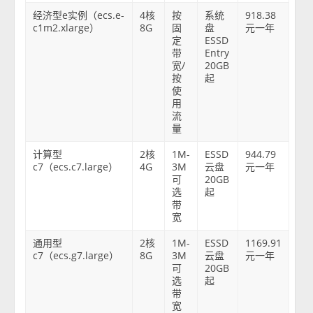
经济型e实例（ecs.e-
4核
按
系统
918.38
c1m2.xlarge）
8G
固
盘
元一年
定
ESSD
带
Entry
宽/
20GB
按
起
使
用
流
量
计算型
2核
1M-
ESSD
944.79
c7（ecs.c7.large）
4G
3M
云盘
元一年
可
20GB
选
起
带
宽
通用型
2核
1M-
ESSD
1169.91
c7（ecs.g7.large）
8G
3M
云盘
元一年
可
20GB
选
起
带
宽