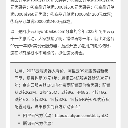
元优惠券；④商品订单满5000减600元优惠券；⑤商品订单
满8000减960元优惠；⑥商品订单满10000减1200元优惠；
⑦商品订单满20000减2400元优惠。
以上是阿小云aliyunbaike.com分享的今年2023年阿里云双
十一优惠活动，大家抓紧了啊，错过再等一年，就比如这台
99元一年的e实例云服务器，竟然开放了老用户购买权限，
这在以前是根本不可能的，抓住这次机会。
注意：2026云服务器大降价：阿里云99元服务器新老
同享，续费也是99元1年；腾讯云4核服务器秒杀38元1
年；京东云服务器CPU内存带宽配置高价格优惠；配置
从2核2G3M、2核4G5M、2核8G、4核8G、4核16G、
8核16G、8核32G、16核32G、16核64G等CPU内存皮
配置可选，详细移步到官方活动页面：
阿里云官方活动：
https://t.aliyun.com/U/bLynLC
腾讯云官方优惠：