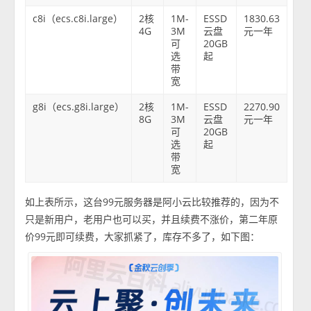
c8i（ecs.c8i.large）
2核
1M-
ESSD
1830.63
4G
3M
云盘
元一年
可
20GB
选
起
带
宽
g8i（ecs.g8i.large）
2核
1M-
ESSD
2270.90
8G
3M
云盘
元一年
可
20GB
选
起
带
宽
如上表所示，这台99元服务器是阿小云比较推荐的，因为不
只是新用户，老用户也可以买，并且续费不涨价，第二年原
价99元即可续费，大家抓紧了，库存不多了，如下图：