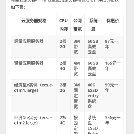
如下表：
云服务器规格
CPU
公网
系统
优惠价
内存
带宽
盘
轻量应用服务器
2核
3M
50GB
87元一
2G
带
高效
年
宽
云盘
轻量应用服务器
2核
4M
60GB
165元一
4G
带
高效
年
宽
云盘
经济型e实例（ecs.e-
2核
3M
40G
99元一
c1m1.large）
2G
固
ESSD
年
定
entry
带
系统
宽
盘
经济型e实例（ecs.e-
2核
按
系统
356元一
c1m2.large）
4G
固
盘
年
定
ESSD
带
Entry