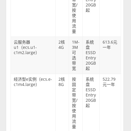
宽/
20GB
按
起
使
用
流
量
云服务器
2核
1M-
系统
613.6元
u1（ecs.u1-
4G
3M
盘
一年
c1m2.large）
可
ESSD
选
Entry
带
20GB
宽
起
经济型e实例（ecs.e-
2核
按
系统
522.79
c1m4.large）
8G
固
盘
元一年
定
ESSD
带
Entry
宽/
20GB
按
起
使
用
流
量