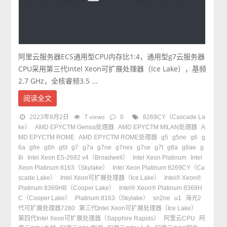
阿里云服务器ECS通用型CPU内存比1:4，通用型g7云服务器
CPU采用第三代Intel Xeon可扩展处理器（Ice Lake），基频
2.7 GHz，全核睿频3.5 ...
阅读全文
2023年8月2日
7 views
0
8269CY（Cascade La
ke）
AMD EPYCTM Genoa处理器
AMD EPYCTM MILAN处理器
A
MD EPYCTM ROME
AMD EPYCTM ROME处理器
g5
g5ne
g6
g
6a
g6e
g6h
g6t
g7
g7a
g7ne
g7nex
g7se
g7t
g8a
g8ae
g
8i
Intel Xeon E5-2682 v4（Broadwell）
Intel Xeon Platinum
Intel
Xeon Platinum 8163（Skylake）
Intel Xeon Platinum 8269CY（Ca
scade Lake）
Intel Xeon可扩展处理器（Ice Lake）
Intel® Xeon®
Platinum 8369HB（Cooper Lake）
Intel® Xeon® Platinum 8369H
C（Cooper Lake）
Platinum 8163（Skylake）
sn2ne
u1
海光2
代可扩展处理器7280
第三代Intel Xeon可扩展处理器（Ice Lake）
第四代Intel Xeon可扩展处理器（Sapphire Rapids）
阿里云CPU
阿