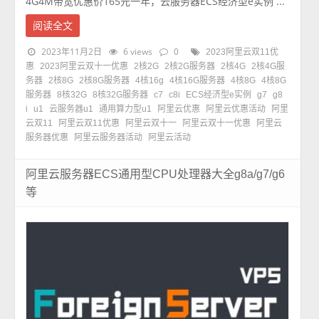
4G4M带宽优惠价165元一年，云服务器ECS经济型e实例 ...
阅读全文
2023年11月2日
6 views
0
2023阿里云双11优
惠
2023阿里云双十一优惠
2核2G
2核2G服务器
2核4G
2核4G服
务器
2核8G
2核8G服务器
4核16g
4核16G服务器
4核8G
4核8G
服务器
8核32G
8核32G服务器
c7
c8i
ECS经济型e实例
g7
g8
i
u1
云服务器u1
通用算力型u1
阿里云优惠
阿里云优惠活动
阿里
云双11
阿里云双11优惠
阿里云双十一
阿里云双十一优惠
阿里云
服务器优惠
阿里云服务器活动
阿里云活动
阿里云服务器ECS通用型CPU处理器大全g8a/g7/g6
等