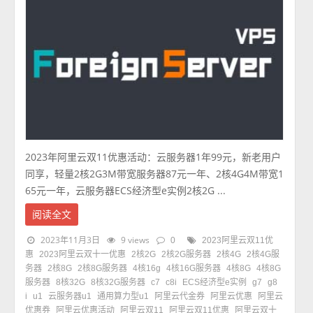
2023年阿里云双11优惠活动：云服务器1年99元，新老用户
同享，轻量2核2G3M带宽服务器87元一年、2核4G4M带宽1
65元一年，云服务器ECS经济型e实例2核2G ...
阅读全文
2023年11月3日
9 views
0
2023阿里云双11优
惠
2023阿里云双十一优惠
2核2G
2核2G服务器
2核4G
2核4G服
务器
2核8G
2核8G服务器
4核16g
4核16G服务器
4核8G
4核8G
服务器
8核32G
8核32G服务器
c7
c8i
ECS经济型e实例
g7
g8
i
u1
云服务器u1
通用算力型u1
阿里云代金券
阿里云优惠
阿里云
优惠券
阿里云优惠活动
阿里云双11
阿里云双11优惠
阿里云双十