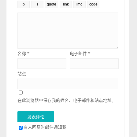
名称
*
电子邮件
*
站点
在此浏览器中保存我的姓名、电子邮件和站点地址。
有人回复时邮件通知我