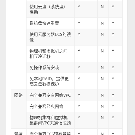
使用云盘（系统盘）
Y
N
Y
启动
系统盘快速重置
Y
N
Y
使用云服务器ECS的镜
Y
N
Y
像
物理机和虚拟机之间
Y
N
Y
相互冷迁移
免操作系统安装
Y
N
Y
免本地RAID，提供更
Y
N
Y
高云盘数据保护
网络
完全兼容专有网络VPC
Y
N
Y
完全兼容经典网络
Y
N
Y
物理机集群和虚拟机
Y
N
Y
集群间VPC无通信瓶颈
管控
完全兼容ECS现有管控
Y
N
Y