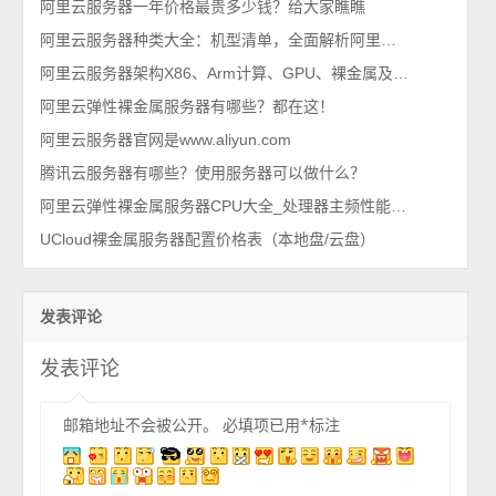
阿里云服务器一年价格最贵多少钱？给大家瞧瞧
阿里云服务器种类大全：机型清单，全面解析阿里云产品线
阿里云服务器架构X86、Arm计算、GPU、裸金属及高性能计算区别对比
阿里云弹性裸金属服务器有哪些？都在这！
阿里云服务器官网是www.aliyun.com
腾讯云服务器有哪些？使用服务器可以做什么？
阿里云弹性裸金属服务器CPU大全_处理器主频性能说明
UCloud裸金属服务器配置价格表（本地盘/云盘）
发表评论
发表评论
邮箱地址不会被公开。
必填项已用
*
标注