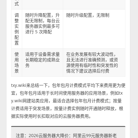
式
调
随时升降配置，升
随时升级配置，无限制
整
配无限制，每台云
实
服务器实例最多可
例
进行 5 次降配
配
置
使
适用于设备需求量
在业务发展有较大波动性，
用
长期稳定的成熟业
且无法进行准确预测，或资
场
务
源使用有临时性和突发性的
景
情况下建议选择后付费
txy.wiki来总结一下，包年包月计费模式平均下来费用更为便
宜，包年包月适用于长时间使用服务器的应用场景，例如tx
y.wiki网建站类应用，最适合选择包年包月计费模式；按量
计费适用于突发场景，按量计费实例随时开通随时释放，根
据实际使用时长扣取对应的云服务器费用。
注意：2026云服务器大降价：阿里云99元服务器新老