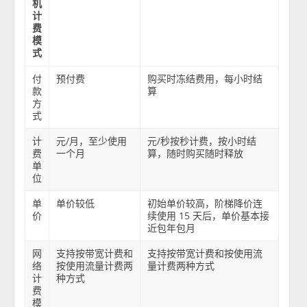
机
计
费
模
式
付
预付费
购买时冻结费用，每小时结
款
算
方
式
计
元/月，至少使用
元/秒按秒计费，按小时结
费
一个月
算，随时购买随时释放
单
位
单
单价较低
初始单价较高，阶梯降价连
价
续使用 15 天后，单价基本接
近包年包月
网
支持按带宽计费和
支持按带宽计费和按使用流
络
按使用流量计费两
量计费两种方式
计
种方式
费
模