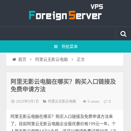
导航菜单
正文
首页
阿里云无影云电脑
阿里无影云电脑在哪买？购买入口链接及
免费申请方法
2025年5月1日
5 views
阿里云无影云电脑
0
阿里无影云电脑在哪买？购买入口链接及免费申请方法来
了，目前阿里云无影云电脑企业版优惠价格199元一年，个
人版无影云电脑14元1个月，还可以申请免费试用30天（之