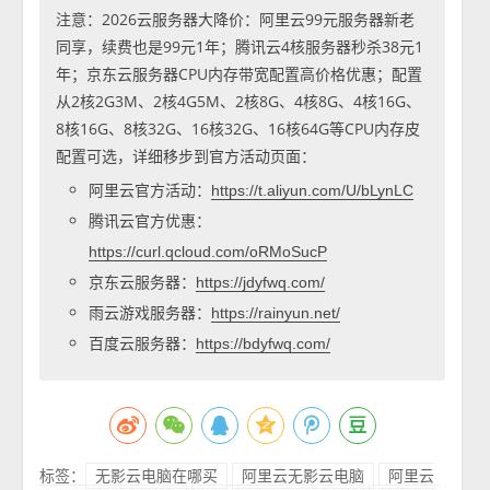
注意：2026云服务器大降价：阿里云99元服务器新老
同享，续费也是99元1年；腾讯云4核服务器秒杀38元1
年；京东云服务器CPU内存带宽配置高价格优惠；配置
从2核2G3M、2核4G5M、2核8G、4核8G、4核16G、
8核16G、8核32G、16核32G、16核64G等CPU内存皮
配置可选，详细移步到官方活动页面：
阿里云官方活动：
https://t.aliyun.com/U/bLynLC
腾讯云官方优惠：
https://curl.qcloud.com/oRMoSucP
京东云服务器：
https://jdyfwq.com/
雨云游戏服务器：
https://rainyun.net/
百度云服务器：
https://bdyfwq.com/
标签：
无影云电脑在哪买
阿里云无影云电脑
阿里云