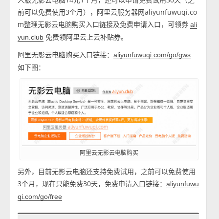
前可以免费使用3个月），阿里云服务器网aliyunfuwuqi.co
m整理无影云电脑购买入口链接及免费申请入口，可领券
ali
免费领阿里云上云补贴券。
yun.club
阿里无影云电脑购买入口链接：
aliyunfuwuqi.com/go/gws
如下图：
阿里云无影云电脑购买
另外，目前无影云电脑还支持免费试用，之前可以免费使用
3个月，现在只能免费30天，免费申请入口链接：
aliyunfuwu
qi.com/go/free