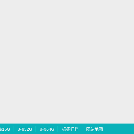
核16G
8核32G
8核64G
标签归档
网站地图