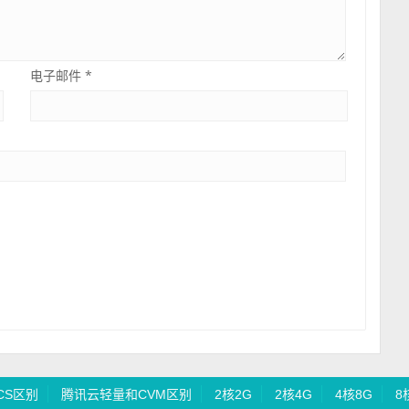
电子邮件
*
CS区别
腾讯云轻量和CVM区别
2核2G
2核4G
4核8G
8