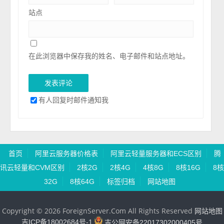
站点
在此浏览器中保存我的姓名、电子邮件和站点地址。
有人回复时邮件通知我
首页
阿里云服务器价格表
阿里云轻量服务器和ECS区别
腾
讯云轻量和CVM区别
2核2G
2核4G
4核8G
8核16G
8核
32G
8核64G
标签归档
网站地图
Copyright © 2026 ForeignServer.Com All Rights Reserved
网站地图
吉ICP备18002684号-1
吉公网安备22017302000405号