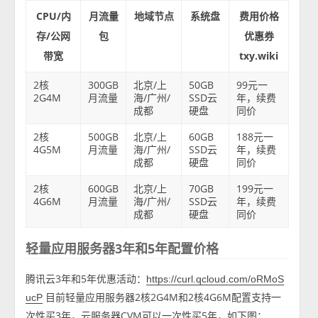
CPU/内
月流量
地域节点
系统盘
费用价格
存/公网
包
优惠券
带宽
txy.wiki
2核
300GB
北京/上
50GB
99元一
2G4M
月流量
海/广州/
SSD云
年，续费
成都
硬盘
同价
2核
500GB
北京/上
60GB
188元一
4G5M
月流量
海/广州/
SSD云
年，续费
成都
硬盘
同价
2核
600GB
北京/上
70GB
199元一
4G6M
月流量
海/广州/
SSD云
年，续费
成都
硬盘
同价
轻量应用服务器3年和5年配置价格
腾讯云3年和5年优惠活动：
https://curl.qcloud.com/oRMoS
目前轻量应用服务器2核2G4M和2核4G6M配置支持一
ucP
次性买3年，云服务器CVM可以一次性买5年，如下图：