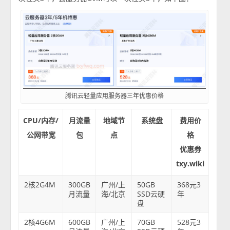
腾讯云轻量应用服务器三年优惠价格
CPU/内存/
月流量
地域节
系统盘
费用价
公网带宽
包
点
格
优惠券
txy.wiki
2核2G4M
300GB
广州/上
50GB
368元3
月流量
海/北京
SSD云硬
年
盘
2核4G6M
600GB
广州/上
70GB
528元3