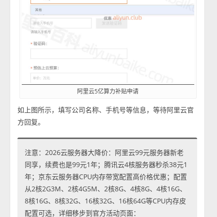
阿里云5亿算力补贴申请
如上图所示，填写公司名称、手机号等信息，等待阿里云官
方回复。
注意：2026云服务器大降价：阿里云99元服务器新老
同享，续费也是99元1年；腾讯云4核服务器秒杀38元1
年；京东云服务器CPU内存带宽配置高价格优惠；配置
从2核2G3M、2核4G5M、2核8G、4核8G、4核16G、
8核16G、8核32G、16核32G、16核64G等CPU内存皮
配置可选，详细移步到官方活动页面：