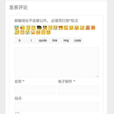
发表评论
邮箱地址不会被公开。
必填项已用
*
标注
名称
*
电子邮件
*
站点