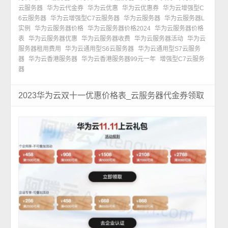
云服务器
华为云代金券
华为云优惠
华为云优惠券
华为云增强型C
6云服务器
华为云增强型C7云服务器
华为云服务器
华为云服务器L
实例
华为云服务器价格
华为云服务器价格2024
华为云服务器价格
表
华为云服务器优惠
华为云服务器收费
华为云服务器活动
华为云
服务器租用费用
华为云通用型S6云服务器
华为云通用型S7云服务
器
华为云香港服务器
华为云香港服务器99元一年
增强型C7云服务
器
2023华为云双十一优惠价格表_云服务器代金券领取