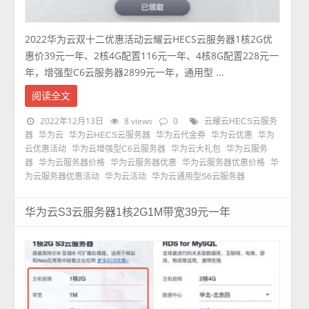
2022华为云双十二优惠活动云耀云HECS云服务器1核2G优
惠价39元一年、2核4G配置116元一年、4核8G配置228元一
年，增强型C6云服务器2899元一年，通用型 ...
阅读全文
2022年12月13日
8 views
0
云耀云HECS云服务
器
华为云
华为云HECS云服务器
华为云代金券
华为云优惠
华为
云优惠活动
华为云增强型C6云服务器
华为云大礼包
华为云服务
器
华为云服务器价格
华为云服务器优惠
华为云服务器优惠价格
华
为云服务器优惠活动
华为云活动
华为云通用型S6云服务器
华为云S3云服务器1核2G1M带宽39元一年