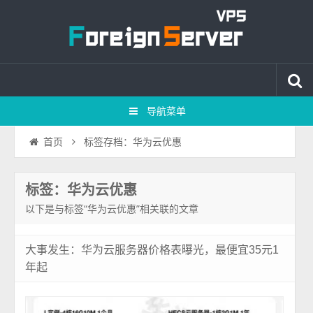
导航菜单
标签存档：华为云优惠
首页
标签：华为云优惠
以下是与标签“华为云优惠”相关联的文章
大事发生：华为云服务器价格表曝光，最便宜35元1
年起