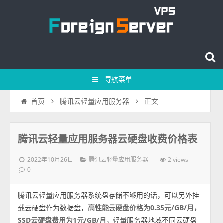
导航菜单
正文
首页
腾讯云轻量应用服务器
腾讯云轻量应用服务器云硬盘收费价格表
2022年10月26日
2 views
腾讯云轻量应用服务器
0
腾讯云轻量应用服务器系统盘存储不够用的话，可以另外挂
载云硬盘作为数据盘，
高性能云硬盘价格为0.35元/GB/月，
SSD云硬盘费用为1元/GB/月
，轻量服务器地域不同云硬盘