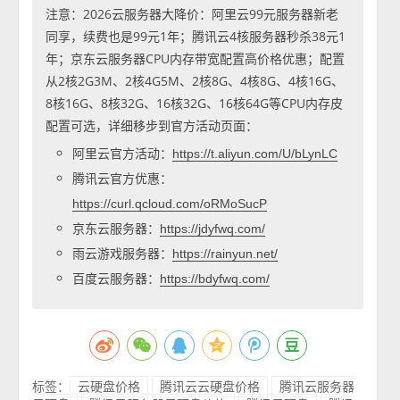
注意：2026云服务器大降价：阿里云99元服务器新老
同享，续费也是99元1年；腾讯云4核服务器秒杀38元1
年；京东云服务器CPU内存带宽配置高价格优惠；配置
从2核2G3M、2核4G5M、2核8G、4核8G、4核16G、
8核16G、8核32G、16核32G、16核64G等CPU内存皮
配置可选，详细移步到官方活动页面：
阿里云官方活动：
https://t.aliyun.com/U/bLynLC
腾讯云官方优惠：
https://curl.qcloud.com/oRMoSucP
京东云服务器：
https://jdyfwq.com/
雨云游戏服务器：
https://rainyun.net/
百度云服务器：
https://bdyfwq.com/
标签：
云硬盘价格
腾讯云云硬盘价格
腾讯云服务器