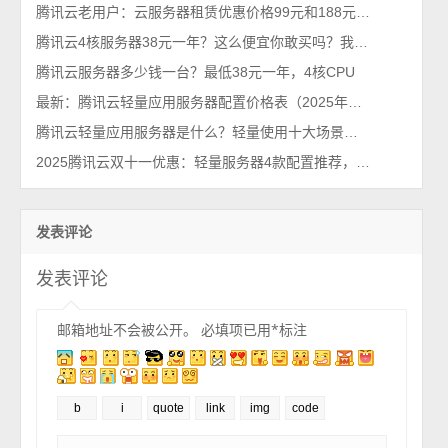
腾讯云老用户：云服务器租赁优惠价格99元和188元配置详解
腾讯云4核服务器38元一年？这么便宜你敢买吗？我买了，真香！
腾讯云服务器多少钱一台？最低38元一年，4核CPU
最新：腾讯云轻量应用服务器配置价格表（2025年新版报价单）
腾讯云轻量应用服务器是什么？轻量使用十大场景，一看就懂
2025腾讯云双十一优惠：轻量服务器4款配置推荐，价格确实便宜~
发表评论
发表评论
邮箱地址不会被公开。
必填项已用
*
标注