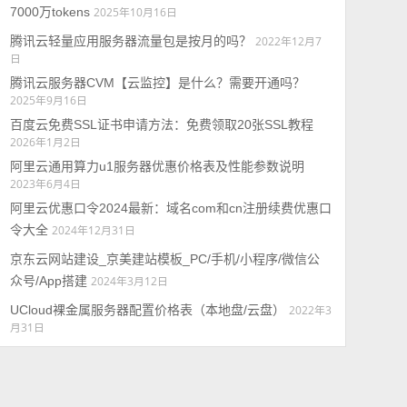
7000万tokens
2025年10月16日
腾讯云轻量应用服务器流量包是按月的吗？
2022年12月7
日
腾讯云服务器CVM【云监控】是什么？需要开通吗？
2025年9月16日
百度云免费SSL证书申请方法：免费领取20张SSL教程
2026年1月2日
阿里云通用算力u1服务器优惠价格表及性能参数说明
2023年6月4日
阿里云优惠口令2024最新：域名com和cn注册续费优惠口
令大全
2024年12月31日
京东云网站建设_京美建站模板_PC/手机/小程序/微信公
众号/App搭建
2024年3月12日
UCloud裸金属服务器配置价格表（本地盘/云盘）
2022年3
月31日