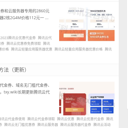
金券和云服务器专用的2860元
G4M价格112元一 ...
2023腾讯云优惠代金券
腾讯云代
惠券
腾讯云优惠券免费领取
腾讯
惠价格
腾讯云轻量应用服务器优惠
腾讯云轻量应用服务器优惠价格
腾讯
方法（更新）
代金券、域名无门槛代金券、
y.wiki长期更新腾讯云代
腾讯云代金券使用
腾讯云代金券领取
腾讯云优惠
腾讯云优惠代金券
腾讯
券
腾讯云无门槛优惠券
腾讯云服务器
腾讯云服务器代金券
腾讯云活动