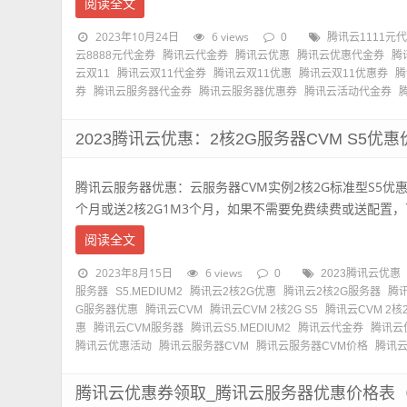
阅读全文
2023年10月24日
6 views
0
腾讯云1111元
云8888元代金券
腾讯云代金券
腾讯云优惠
腾讯云优惠代金券
腾
云双11
腾讯云双11代金券
腾讯云双11优惠
腾讯云双11优惠券
腾
券
腾讯云服务器代金券
腾讯云服务器优惠券
腾讯云活动代金券
2023腾讯云优惠：2核2G服务器CVM S5
腾讯云服务器优惠：云服务器CVM实例2核2G标准型S5优惠
个月或送2核2G1M3个月，如果不需要免费续费或送配置，可以选
阅读全文
2023年8月15日
6 views
0
2023腾讯云优惠
服务器
S5.MEDIUM2
腾讯云2核2G优惠
腾讯云2核2G服务器
腾
G服务器优惠
腾讯云CVM
腾讯云CVM 2核2G S5
腾讯云CVM 2核2
惠
腾讯云CVM服务器
腾讯云S5.MEDIUM2
腾讯云代金券
腾讯云
腾讯云优惠活动
腾讯云服务器CVM
腾讯云服务器CVM价格
腾讯云
腾讯云优惠券领取_腾讯云服务器优惠价格表（2