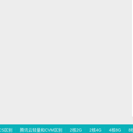
CS区别
腾讯云轻量和CVM区别
2核2G
2核4G
4核8G
8