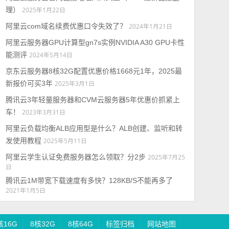
理）
2025年1月22日
阿里云com域名续费优惠口令失效了？
2024年1月21日
阿里云服务器GPU计算型gn7s实例NVIDIA A30 GPU卡性
能测评
2024年5月14日
京东云服务器8核32G配置优惠价格1668元1年，2025最
新报价可买3年
2025年3月1日
腾讯云3年轻量服务器和CVM云服务器5年优惠价抓紧上
车！
2023年3月31日
阿里云负载均衡ALB应用型是什么？ALB创建、监听和转
发使用教程
2025年5月11日
阿里云学生认证免费服务器怎么领取？分2步
2025年7月25
日
腾讯云1M带宽下载速度有多快？128KB/S不能再多了
2021年1月5日
核16G
8核32G
8核64G
标签归档
网站地图