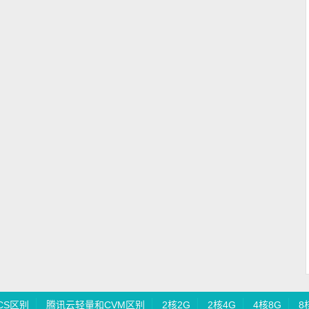
CS区别
腾讯云轻量和CVM区别
2核2G
2核4G
4核8G
8