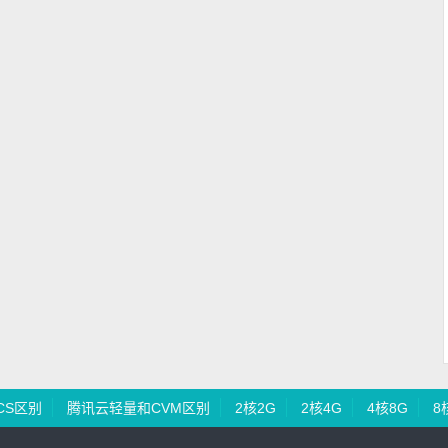
CS区别
腾讯云轻量和CVM区别
2核2G
2核4G
4核8G
8