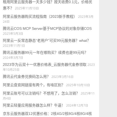
租用阿里云服务器一天多少钱？按天收费0.1元，价格优
惠不？
2025年11月10日
阿里云服务器购买流程指南（2023新手教程）
2023年3月
24日
腾讯云COS MCP Server基于MCP协议的对象存储COS
2025年5月3日
阿里云一反常态静态“老用户”可买99元服务器？what？
2023年11月1日
腾讯云服务器99元一年在哪购买？续费也是99元吗？
2024年3月7日
2023华为云双十一优惠价格表_云服务器代金券领取
2023
年10月25日
腾讯云代金券兑换码怎么用？
2023年3月16日
阿里云盘官网链接有两个，有啥区别？
2025年10月10日
阿里云账号可以注销吗？不想用了，怎么注销？
2025年11
月4日
阿里云轻量应用服务器怎么样？牛逼！
2024年12月7日
京东云服务器双12优惠价格：2核4G/2核8G/4核8G/4核