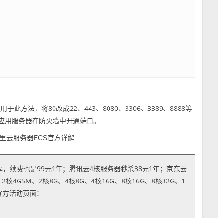
法，将80改成22、443、8080、3306、3389、8888等
量应用服务器在防火墙中开通端口。
里云服务器ECS官方详解
享，续费也是99元1年；腾讯云4核服务器秒杀38元1年；京东云
4G5M、2核8G、4核8G、4核16G、8核16G、8核32G、1
到官方活动页面：