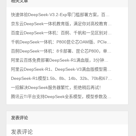
相关文章
快速体验DeepSeek-V3.2-Exp零门槛部署方案，百万tokens免费试用
京东云DeepSeek一体机教育版，满足你对高校教育场景的全部想象
百度云DeepSeek一体机：百舸、千帆和一见区别对比，芯片和使用场景不同
千帆DeepSeek一体机：P800昆仑芯OAM版、PCIe版以及昇腾Atlas 800机型
百舸DeepSeek一体机：8卡部署、昆仑芯P800，单机支持DeepSeek满血版
阿里云百炼免费部署DeepSeek-R1满血版，3分钟图文教程，限时100万Token
阿里云DeepSeek-R1、DeepSeek-V3满血版模型需要什么配置？
DeepSeek-R1模型1.5b、8b、14b、32b、70b和671b有啥区别？硬件配置要求说明
一招解决DeepSeek服务器繁忙，拒绝稍后再试！
腾讯云TI平台支持DeepSeek全系模型，模型参数及GPU配置推荐
发表评论
发表评论