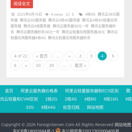
阅读全文
2025年6月16日
4 views
0
4核4G
腾讯云38元服
务器
腾讯云4G服务器
腾讯云4核4G服务器
腾讯云4核4G轻量应用
服务器
腾讯云4核服务器
腾讯云服务器38元一年
腾讯云服务器秒
杀
腾讯云服务器秒杀38元一年
腾讯云轻量应用服务器38元
腾讯云
轻量应用服务器4核4G
腾讯云轻量应用服务器秒杀
4 of 22
...
4
« 首页
«
2
3
5
...
6
»
10
20
尾页 »
首页
阿里云服务器价格表
阿里云轻量服务器和ECS区别
腾
讯云轻量和CVM区别
2核2G
2核4G
4核8G
8核16G
8核
32G
8核64G
标签归档
网站地图
Copyright © 2026 ForeignServer.Com All Rights Reserved
网站地图
吉ICP备18002684号-1
吉公网安备22017302000405号