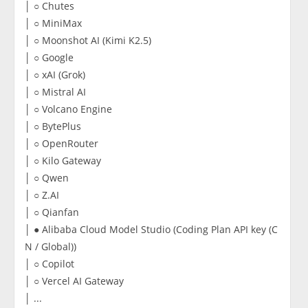
│ ○ Chutes
│ ○ MiniMax
│ ○ Moonshot AI (Kimi K2.5)
│ ○ Google
│ ○ xAI (Grok)
│ ○ Mistral AI
│ ○ Volcano Engine
│ ○ BytePlus
│ ○ OpenRouter
│ ○ Kilo Gateway
│ ○ Qwen
│ ○ Z.AI
│ ○ Qianfan
│ ● Alibaba Cloud Model Studio (Coding Plan API key (C
N / Global))
│ ○ Copilot
│ ○ Vercel AI Gateway
│ ...