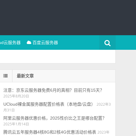
oud云服务器
百度云服务器
最新文章
注意：京东云服务器免费6月的真相？目前只有15天？
2025年8月20日
UCloud裸金属服务器配置价格表（本地盘/云盘）
2022年3
月31日
阿里云服务器优惠价格，2025性价比之王是哪台配置？
2025年1月14日
腾讯云五年服务器4核8G和2核4G优惠活动价格表
2023年