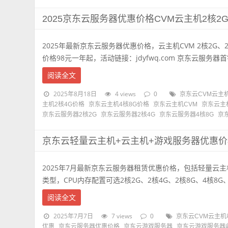
2025京东云服务器优惠价格CVM云主机2核2G
2025年最新京东云服务器优惠价格，云主机CVM 2核2G、
价格98元一年起，活动链接：jdyfwq.com 京东云服务器首字
阅读全文
2025年8月18日
4 views
0
京东云CVM云主
主机2核4G价格
京东云主机4核8G价格
京东云主机CVM
京东云主
京东云服务器2核2G
京东云服务器2核4G
京东云服务器4核8G
京
京东云轻量云主机+云主机+游戏服务器优惠价格
2025年7月最新京东云服务器租赁优惠价格，包括轻量云主
类型，CPU内存配置可选2核2G、2核4G、2核8G、4核8G、4核
阅读全文
2025年7月7日
7 views
0
京东云CVM云主
优惠
京东云服务器优惠价格
京东云游戏服务器
京东云游戏服务器