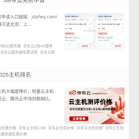
，3M带宽免费申请
入口链接：jdyfwq.com/
可选北京、上 ...
2核4G服务器
京东云2核4G服务
京东云服务器免费试用
京东云轻
025主机排名
云主机大幅度降价，轻量云主机
阿里云、腾讯云市场份额相比，
机优惠价格
京东云主机CVM
京东云主机价格
京东云主机优惠
京东云主机
云服务器优惠价格