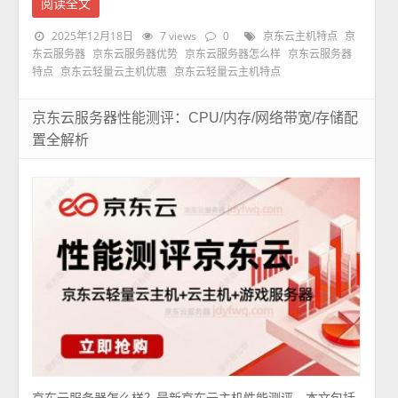
阅读全文
2025年12月18日
7 views
0
京东云主机特点
京
东云服务器
京东云服务器优势
京东云服务器怎么样
京东云服务器
特点
京东云轻量云主机优惠
京东云轻量云主机特点
京东云服务器性能测评：CPU/内存/网络带宽/存储配
置全解析
京东云服务器怎么样？最新京东云主机性能测评，本文包括