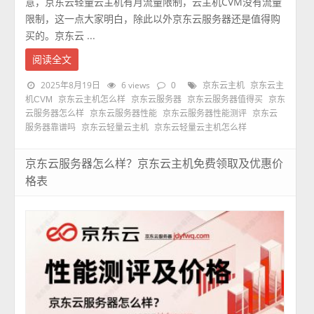
意，京东云轻量云主机有月流量限制，云主机CVM没有流量
限制，这一点大家明白，除此以外京东云服务器还是值得购
买的。京东云 ...
阅读全文
2025年8月19日
6 views
0
京东云主机
京东云主
机CVM
京东云主机怎么样
京东云服务器
京东云服务器值得买
京东
云服务器怎么样
京东云服务器性能
京东云服务器性能测评
京东云
服务器靠谱吗
京东云轻量云主机
京东云轻量云主机怎么样
京东云服务器怎么样？京东云主机免费领取及优惠价
格表