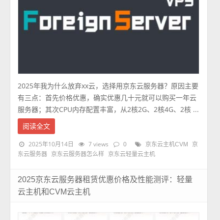
2025年我为什么放弃xx云，选择用京东云服务器？原因主要
有三点：首先价格优惠，确实优惠几十元就可以购买一年云
服务器；其次CPU内存配置丰富，从2核2G、2核4G、2核 ...
阅读全文
2025年10月14日
7 views
0
京东云主机CVM
京
东云服务器
京东云服务器怎么样
京东云轻量云主机
2025京东云服务器租赁优惠价格及性能测评：轻量
云主机和CVM云主机