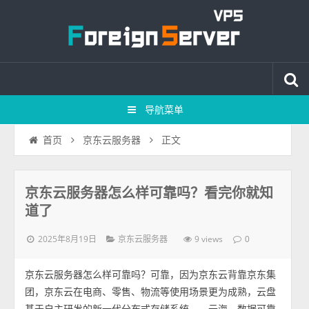
导航菜单
正文
首页
京东云服务器
京东云服务器怎么样可靠吗？看完你就知
道了
2025年8月19日
9 views
京东云服务器
0
京东云服务器怎么样可靠吗？可靠，因为京东云背靠京东集
团，京东云在电商、零售、物流等使用场景更为成熟，云盘
基于自主研发的新一代分布式存储系统——云海，数据可靠