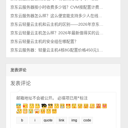
京东云服务器按小时收费多少钱？CVM按配置计费价格表
京东云服务器怎么样？这么便宜能支持多少人在线？2026最新性能测评
京东云轻量云主机和云主机的区别——2026年京东云官网发布
京东云轻量云主机怎么样？2026年最新值得买的云服务器排行榜
京东云轻量云主机的安全组在哪配置？
京东云服务器：轻量云主机4核8G配置价格450元1年、1798元3年
发表评论
发表评论
邮箱地址不会被公开。
必填项已用
*
标注