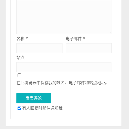
名称
*
电子邮件
*
站点
在此浏览器中保存我的姓名、电子邮件和站点地址。
有人回复时邮件通知我