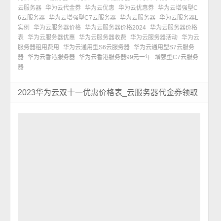
云服务器
华为云代金券
华为云优惠
华为云优惠券
华为云增强型C
6云服务器
华为云增强型C7云服务器
华为云服务器
华为云服务器L
实例
华为云服务器价格
华为云服务器价格2024
华为云服务器价格
表
华为云服务器优惠
华为云服务器收费
华为云服务器活动
华为云
服务器租用费用
华为云通用型S6云服务器
华为云通用型S7云服务
器
华为云香港服务器
华为云香港服务器99元一年
增强型C7云服务
器
2023华为云双十一优惠价格表_云服务器代金券领取