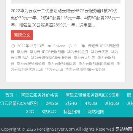
2022华为云双十二优惠活动云耀云HECS云服务器1核2G优
惠价39元一年、2核4G配置116元一年、4核8G配置228元一
年，增强型C6云服务器2899元一年，通用型 ...
阅读全文
2022年12月13日
8 views
0
云耀云HECS云服务
器
华为云
华为云HECS云服务器
华为云代金券
华为云优惠
华为
云优惠活动
华为云增强型C6云服务器
华为云大礼包
华为云服务
器
华为云服务器价格
华为云服务器优惠
华为云服务器优惠价格
华
为云服务器优惠活动
华为云活动
华为云通用型S6云服务器
首页
阿里云服务器价格表
阿里云轻量服务器和ECS区别
腾
讯云轻量和CVM区别
2核2G
2核4G
4核8G
8核16G
8核
32G
8核64G
标签归档
网站地图
Copyright © 2026 ForeignServer.Com All Rights Reserved
网站地图