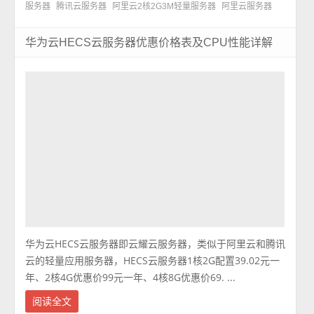
服务器
腾讯云服务器
阿里云2核2G3M轻量服务器
阿里云服务器
华为云HECS云服务器优惠价格表及CPU性能详解
华为云HECS云服务器即云耀云服务器，类似于阿里云和腾讯
云的轻量应用服务器，HECS云服务器1核2G配置39.02元一
年、2核4G优惠价99元一年、4核8G优惠价69. ...
阅读全文