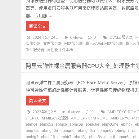
腾讯云服务器有哪些？使用服务器可以做什么？腾讯云分为
器等，使用腾讯云服务器可用来搭建网站服务器、数据库服
器、应用服 ...
阅读全文
2024年5月24日
6 views
0
CVM云服务器
F
库服务器
文件服务器
网站服务器
腾讯云Web网站服务器
腾讯云
邮件服务器
高性能计算集群
阿里云弹性裸金属服务器CPU大全_处理器主
阿里云弹性裸金属服务器（ECS Bare Metal Server
种可弹性伸缩的高性能计算服务，计算性能与传统物理机无差别
阅读全文
2023年8月2日
6 views
0
AMD EPYC RO
D EPYCTM MILAN处理器
AMD EPYCTM ROME
AMD EPYCTM
ebmc4
ebmc5s
ebmc6
ebmc6a
ebmc6e
ebmc6me
ebmc7
e
bmg7se
ebmgn6e
ebmgn6i
ebmgn6ia
ebmgn6v
ebmgn7
eb
bmhfg7
ebmhfr6
ebmhfr7
ebmi2g
ebmr5s
ebmr6
ebmr6a
eb