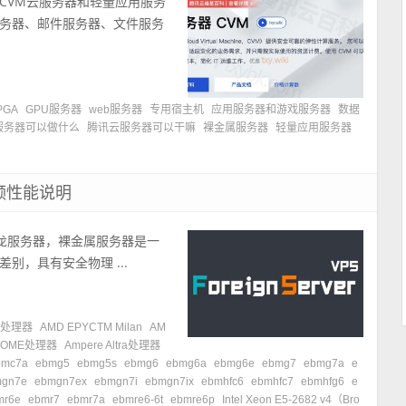
CVM云服务器和轻量应用服务
务器、邮件服务器、文件服务
PGA
GPU服务器
web服务器
专用宿主机
应用服务器和游戏服务器
数据
服务器可以做什么
腾讯云服务器可以干嘛
裸金属服务器
轻量应用服务器
频性能说明
）原神龙服务器，裸金属服务器是一
，具有安全物理 ...
ME处理器
AMD EPYCTM Milan
AM
 ROME处理器
Ampere Altra处理器
bmc7a
ebmg5
ebmg5s
ebmg6
ebmg6a
ebmg6e
ebmg7
ebmg7a
e
mgn7e
ebmgn7ex
ebmgn7i
ebmgn7ix
ebmhfc6
ebmhfc7
ebmhfg6
e
mr6e
ebmr7
ebmr7a
ebmre6-6t
ebmre6p
Intel Xeon E5-2682 v4（Bro