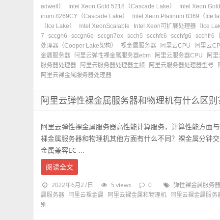
adwell）
Intel Xeon Gold 5218（Cascade Lake）
Intel Xeon Go
inum 8269CY（Cascade Lake）
Intel Xeon Platinum 8369（Ice 
（Ice Lake）
Intel XeonScalable
Intel Xeon可扩展处理器（Ice La
7
sccgn6
sccgn6e
sccgn7ex
scch5
scchfc6
scchfg6
scchfr6
处理器（Cooper Lake架构）
裸金属服务器
阿里云CPU
阿里云C
金属服务器
阿里云弹性裸金属服务器ebm
阿里云服务器CPU
阿里
服务器处理器
阿里云服务器处理器主频
阿里云服务器处理器型号
阿里云裸金属服务器处理器
阿里云弹性裸金属服务器和物理机有什么区别
阿里云弹性裸金属服务器高性能计算服务，计算性能方面与
裸金属服务器和物理机其他方面有什么不同？裸金属分钟交
金属兼容EC ...
阅读全文
2022年6月27日
5 views
0
弹性裸金属服务
属服务器
阿里云裸金属
阿里云裸金属和物理机
阿里云裸金属服务
别