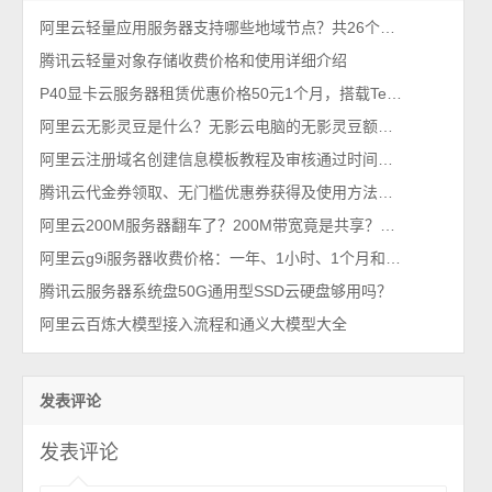
阿里云轻量应用服务器支持哪些地域节点？共26个地区可选择
腾讯云轻量对象存储收费价格和使用详细介绍
P40显卡云服务器租赁优惠价格50元1个月，搭载Tesla P40显卡
阿里云无影灵豆是什么？无影云电脑的无影灵豆额度、配置及使用说明
阿里云注册域名创建信息模板教程及审核通过时间说明
腾讯云代金券领取、无门槛优惠券获得及使用方法（更新）
阿里云200M服务器翻车了？200M带宽竟是共享？怪不得价格便宜
阿里云g9i服务器收费价格：一年、1小时、1个月和一周费用明细表
腾讯云服务器系统盘50G通用型SSD云硬盘够用吗？
阿里云百炼大模型接入流程和通义大模型大全
发表评论
发表评论