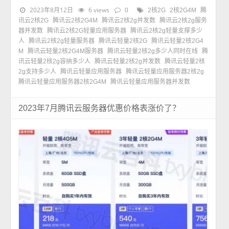
2023年8月12日
6 views
0
2核2G
2核2G4M
腾
讯云2核2G
腾讯云2核2G4M
腾讯云2核2g并发数
腾讯云2核2g服务
器并发数
腾讯云2核2G轻量应用服务器
腾讯云2核2g轻量支撑多少
人
腾讯云2核2g轻量服务器
腾讯云轻量2核2G
腾讯云轻量2核2G4
M
腾讯云轻量2核2G4M服务器
腾讯云轻量2核2g多少人同时在线
腾
讯云轻量2核2g容纳多少人
腾讯云轻量2核2g并发数
腾讯云轻量2核
2g支持多少人
腾讯云轻量应用服务器
腾讯云轻量应用服务器2核2g
腾讯云轻量应用服务器2核2G4M
腾讯云轻量应用服务器并发数
2023年7月腾讯云服务器优惠价格表涨价了？