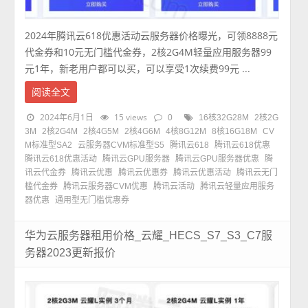
2024年腾讯云618优惠活动云服务器价格曝光，可领8888元
代金券和10元无门槛代金券，2核2G4M轻量应用服务器99
元1年，新老用户都可以买，可以享受1次续费99元 ...
阅读全文
2024年6月1日
15 views
0
16核32G28M
2核2G
3M
2核2G4M
2核4G5M
2核4G6M
4核8G12M
8核16G18M
CV
M标准型SA2
云服务器CVM标准型S5
腾讯云618
腾讯云618优惠
腾讯云618优惠活动
腾讯云GPU服务器
腾讯云GPU服务器优惠
腾
讯云代金券
腾讯云优惠
腾讯云优惠券
腾讯云优惠活动
腾讯云无门
槛代金券
腾讯云服务器CVM优惠
腾讯云活动
腾讯云轻量应用服务
器优惠
通用型无门槛优惠券
华为云服务器租用价格_云耀_HECS_S7_S3_C7服
务器2023更新报价