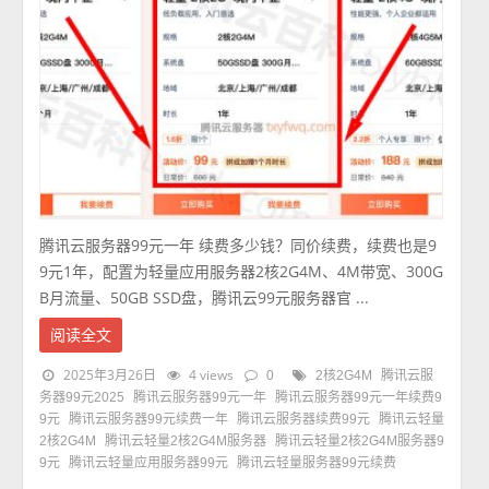
腾讯云服务器99元一年 续费多少钱？同价续费，续费也是9
9元1年，配置为轻量应用服务器2核2G4M、4M带宽、300G
B月流量、50GB SSD盘，腾讯云99元服务器官 ...
阅读全文
2025年3月26日
4 views
0
2核2G4M
腾讯云服
务器99元2025
腾讯云服务器99元一年
腾讯云服务器99元一年续费9
9元
腾讯云服务器99元续费一年
腾讯云服务器续费99元
腾讯云轻量
2核2G4M
腾讯云轻量2核2G4M服务器
腾讯云轻量2核2G4M服务器9
9元
腾讯云轻量应用服务器99元
腾讯云轻量服务器99元续费