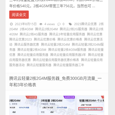
年价格540元，2核4G5M带宽三年756元，当然也可 ...
阅读全文
2023年8月15日
4 views
0
2023腾讯云优惠
2核
2G4M
2核4G5M
腾讯云2核2G4M
腾讯云2核2G服务器
腾讯云2核
4G5M
腾讯云2核4G服务器
腾讯云3年轻量应用服务器
腾讯云优惠
腾讯云优惠2023
腾讯云优惠价格
腾讯云优惠价格表
腾讯云优惠活
动
腾讯云服务器优惠
腾讯云轻量2核2G4M
腾讯云轻量2核2G4M服
务器
腾讯云轻量2核4G5M
腾讯云轻量2核4G5M服务器
腾讯云轻量
优惠
腾讯云轻量应用服务器
腾讯云轻量应用服务器3年
腾讯云轻量
应用服务器优惠
腾讯云轻量应用服务器优惠价格表
腾讯云轻量应用
服务器活动
腾讯云轻量服务器
腾讯云轻量服务器三年
腾讯云轻量2核2G4M服务器_免费300GB月流量_一
年和3年价格表