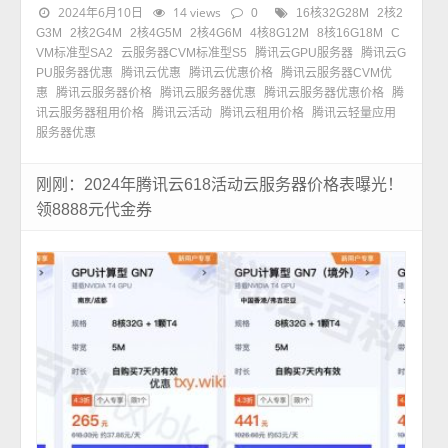
2024年6月10日
14 views
0
16核32G28M
2核2
G3M
2核2G4M
2核4G5M
2核4G6M
4核8G12M
8核16G18M
C
VM标准型SA2
云服务器CVM标准型S5
腾讯云GPU服务器
腾讯云G
PU服务器优惠
腾讯云优惠
腾讯云优惠价格
腾讯云服务器CVM优
惠
腾讯云服务器价格
腾讯云服务器优惠
腾讯云服务器优惠价格
腾
讯云服务器租用价格
腾讯云活动
腾讯云租用价格
腾讯云轻量应用
服务器优惠
刚刚：2024年腾讯云618活动云服务器价格表曝光！
领8888元代金券