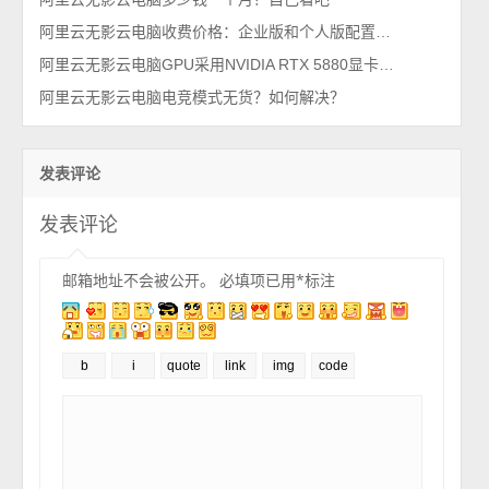
阿里云无影云电脑收费价格：企业版和个人版配置报价单
阿里云无影云电脑GPU采用NVIDIA RTX 5880显卡，3D建模、AI及机器人性价比选择
阿里云无影云电脑电竞模式无货？如何解决？
发表评论
发表评论
邮箱地址不会被公开。
必填项已用
*
标注