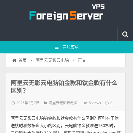
导航菜单
正文
首页
阿里云无影云电脑
阿里云无影云电脑铂金款和钛金款有什么
区别？
2025年2月7日
8 views
阿里云无影云电脑
0
阿里云无影云电脑铂金款和钛金款有什么区别？区别在于赠
送核时和数据盘大小的区别，云电脑铂金款赠送160核时，
云电脑钛金款赠送320核时，阿里云百科aliyunbaike.com整