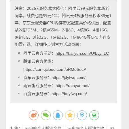
注意：2026云服务器大降价：阿里云99元服务器新老
同享，续费也是99元1年；腾讯云4核服务器秒杀38元1
年；京东云服务器CPU内存带宽配置高价格优惠；配置
从2核2G3M、2核4G5M、2核8G、4核8G、4核16G、
8核16G、8核32G、16核32G、16核64G等CPU内存皮
配置可选，详细移步到官方活动页面：
阿里云官方活动：
https://t.aliyun.com/U/bLynLC
腾讯云官方优惠：
https://curl.qcloud.com/oRMoSucP
京东云服务器：
https://jdyfwq.com/
雨云游戏服务器：
https://rainyun.net/
百度云服务器：
https://bdyfwq.com/
标签：
云电脑个人版钛金款
云电脑个人版铂金款
阿