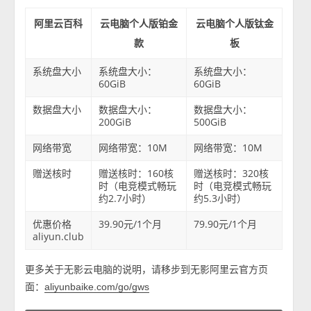
阿里云百科
云电脑个人版铂金
云电脑个人版钛金
款
板
系统盘大小
系统盘大小：
系统盘大小：
60GiB
60GiB
数据盘大小
数据盘大小：
数据盘大小：
200GiB
500GiB
网络带宽
网络带宽：10M
网络带宽：10M
赠送核时
赠送核时：160核
赠送核时：320核
时（电竞模式畅玩
时（电竞模式畅玩
约2.7小时）
约5.3小时）
优惠价格
39.90元/1个月
79.90元/1个月
aliyun.club
更多关于无影云电脑的说明，请移步到无影阿里云官方页
面：
aliyunbaike.com/go/gws