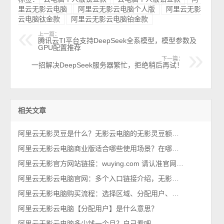
里云无影云电脑
阿里云无影云电脑个人版
阿里云无影
云电脑钛金款
阿里云无影云电脑铂金款
上一篇：
腾讯云TI平台支持DeepSeek全系模型，模型参数及
GPU配置推荐
下一篇：
一招解决DeepSeek服务器繁忙，拒绝稍后再试！
相关文章
阿里云无影灵豆是什么？无影云电脑的无影灵豆额度、配置及使用说明
阿里云无影云电脑商业版适合哪些使用场景？在哪购买？
阿里云无影官方网站链接：wuying.com 请认准官网入口
阿里云无影云电脑官网：多个入口链接介绍，无影官方网站汇总
阿里云无影电脑购买流程：选择区域、分配用户、操作系统及计算套餐选择教程
阿里云无影云电脑【分配用户】是什么意思？
阿里云无影云电脑多少钱一个月？自己看吧