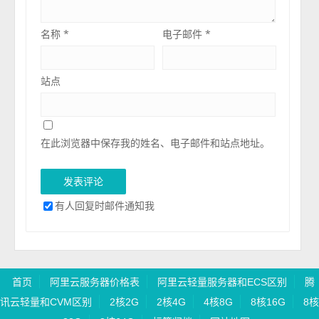
名称
*
电子邮件
*
站点
在此浏览器中保存我的姓名、电子邮件和站点地址。
有人回复时邮件通知我
首页
阿里云服务器价格表
阿里云轻量服务器和ECS区别
腾
讯云轻量和CVM区别
2核2G
2核4G
4核8G
8核16G
8核