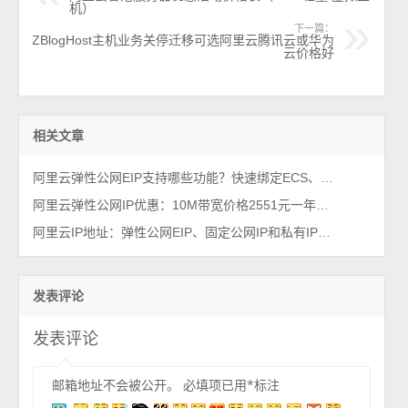
机）
下一篇：
ZBlogHost主机业务关停迁移可选阿里云腾讯云或华为
云价格好
相关文章
阿里云弹性公网EIP支持哪些功能？快速绑定ECS、精品EIP优化线路及任播IP等功能
阿里云弹性公网IP优惠：10M带宽价格2551元一年，高质量多线BGP带宽
阿里云IP地址：弹性公网EIP、固定公网IP和私有IP说明
发表评论
发表评论
邮箱地址不会被公开。
必填项已用
*
标注