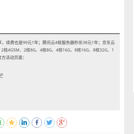
享，续费也是99元1年；腾讯云4核服务器秒杀38元1年；京东云
4G5M、2核8G、4核8G、4核16G、8核16G、8核32G、1
到官方活动页面：
cP