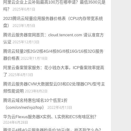
阿里云企业上云补贴最高100万在哪申请？最低3500元是
吗？
2025年6月1日
2023腾讯云轻量应用服务器价格表（CPU内存带宽系统
盘）
2023年1月5日
腾讯云服务器官网首页：cloud.tencent.com 请认准官方
认证
2025年12月13日
腾讯云轻量2核2G/2核4G/4核8G/8核16G/16核32G服务
器价格表
2022年11月18日
阿里云备案管家服务：花小钱办大事，ICP备案效率提高
了
2025年4月13日
腾讯云服务器CVM大数据型云D3和D2处理器CPU型号主
频性能说明
2023年8月2日
腾讯云域名特惠包域名10个低至1折
（com/cn/net/xyz/top）
2022年4月13日
华为云Flexus服务器X实例、L实例和ECS有啥区别？
2024年6月28日
腾讯云4核4G云服务器秒杀价38元/年，抢不到怎么办？