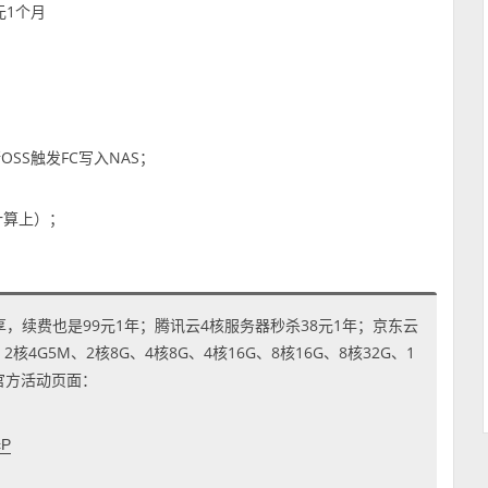
元1个月
月
SS触发FC写入NAS；
计算上）；
享，续费也是99元1年；腾讯云4核服务器秒杀38元1年；京东云
4G5M、2核8G、4核8G、4核16G、8核16G、8核32G、1
到官方活动页面：
cP