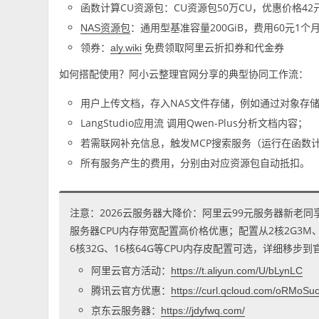
函数计算CU资源包：CU资源包50万CU，优惠价格42
：通用型基准容量200GiB，费用60元1个
NAS资源包
领券：
免费领取阿里云折扣券和代金券
aly.wiki
如何搭配使用？阿小云整理官网分享的典型协同工作流：
用户上传文档，存入NAS文件存储，例如通过对象存储O
LangStudio应用流 调用Qwen-Plus分析文档内容；
若需联网补充信息，触发MCP搜索服务（运行在函数
所有服务产生的费用，分别由对应资源包自动抵扣。
注意：2026云服务器大降价：阿里云99元服务器新老同
服务器CPU内存带宽配置高价格优惠；配置从2核2G3M、2核
6核32G、16核64G等CPU内存皮配置可选，详细移步
阿里云官方活动：
https://t.aliyun.com/U/bLynLC
腾讯云官方优惠：
https://curl.qcloud.com/oRMoSu
京东云服务器：
https://jdyfwq.com/